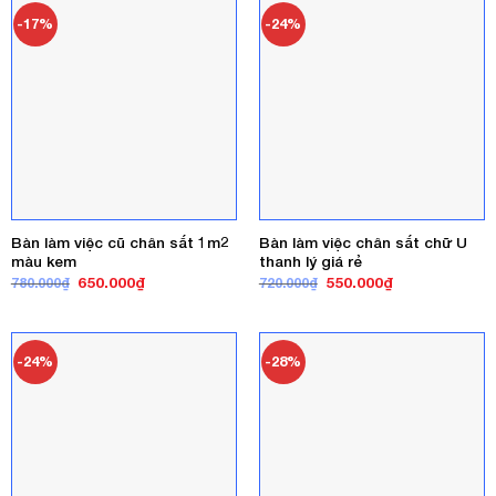
-17%
-24%
Bàn làm việc cũ chân sắt 1m2
Bàn làm việc chân sắt chữ U
màu kem
thanh lý giá rẻ
Giá
Giá
Giá
Giá
650.000
₫
550.000
₫
780.000
₫
720.000
₫
gốc
hiện
gốc
hiện
là:
tại
là:
tại
780.000₫.
là:
720.000₫.
là:
650.000₫.
550.000₫.
-24%
-28%