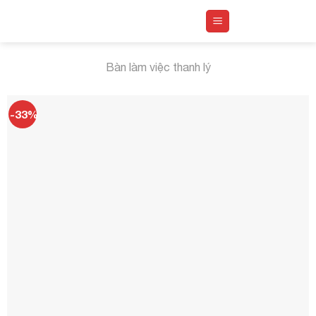
Skip
to
content
Bàn làm việc thanh lý
-33%