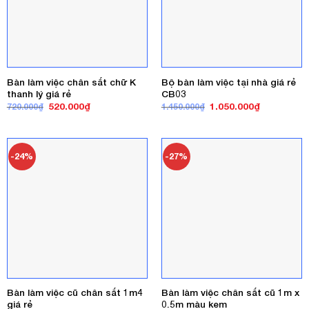
Bàn làm việc chân sắt chữ K
Bộ bàn làm việc tại nhà giá rẻ
thanh lý giá rẻ
CB03
Giá
Giá
Giá
Giá
520.000
₫
1.050.000
₫
720.000
₫
1.450.000
₫
gốc
hiện
gốc
hiện
là:
tại
là:
tại
720.000₫.
là:
1.450.000₫.
là:
520.000₫.
1.050.000₫
-24%
-27%
Bàn làm việc cũ chân sắt 1m4
Bàn làm việc chân sắt cũ 1m x
giá rẻ
0.5m màu kem