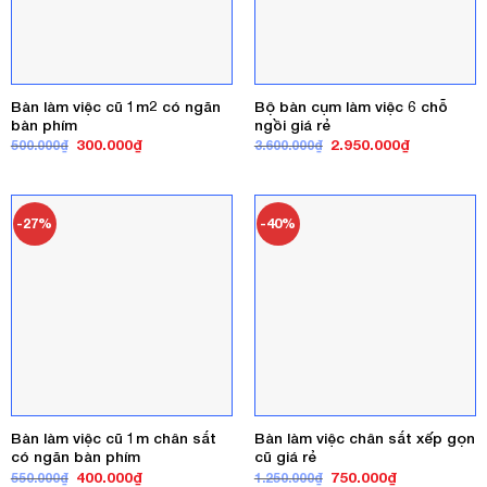
Bàn làm việc cũ 1m2 có ngăn
Bộ bàn cụm làm việc 6 chỗ
bàn phím
ngồi giá rẻ
Giá
Giá
Giá
Giá
300.000
₫
2.950.000
₫
500.000
₫
3.600.000
₫
gốc
hiện
gốc
hiện
là:
tại
là:
tại
500.000₫.
là:
3.600.000₫.
là:
300.000₫.
2.950.000₫
-27%
-40%
Bàn làm việc cũ 1m chân sắt
Bàn làm việc chân sắt xếp gọn
có ngăn bàn phím
cũ giá rẻ
Giá
Giá
Giá
Giá
400.000
₫
750.000
₫
550.000
₫
1.250.000
₫