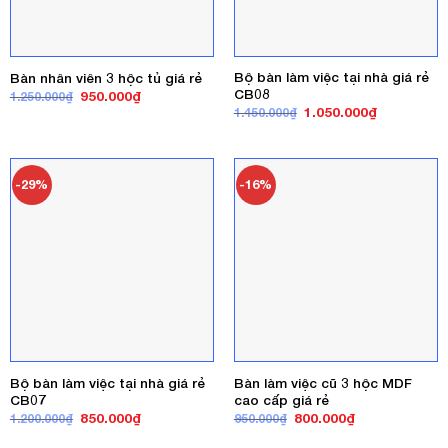
Bộ bàn làm việc tại nhà giá rẻ
Bàn nhân viên 3 hộc tủ giá rẻ
CB08
Giá
Giá
950.000
₫
1.250.000
₫
gốc
hiện
Giá
Giá
1.050.000
₫
1.450.000
₫
là:
tại
gốc
hiện
1.250.000₫.
là:
là:
tại
950.000₫.
1.450.000₫.
là:
1.050.000₫
-29%
-16%
Bộ bàn làm việc tại nhà giá rẻ
Bàn làm việc cũ 3 hộc MDF
CB07
cao cấp giá rẻ
Giá
Giá
Giá
Giá
850.000
₫
800.000
₫
1.200.000
₫
950.000
₫
gốc
hiện
gốc
hiện
là:
tại
là:
tại