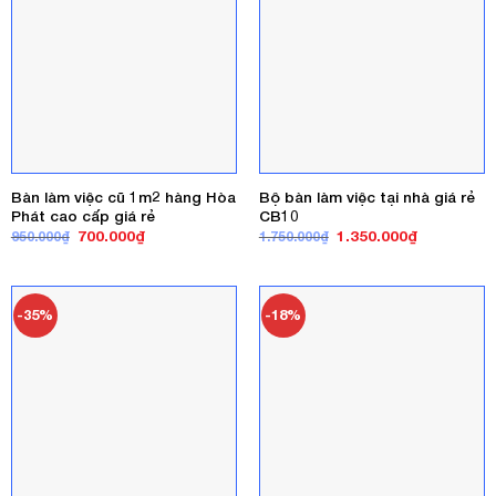
Bàn làm việc cũ 1m2 hàng Hòa
Bộ bàn làm việc tại nhà giá rẻ
Phát cao cấp giá rẻ
CB10
Giá
Giá
Giá
Giá
700.000
₫
1.350.000
₫
950.000
₫
1.750.000
₫
gốc
hiện
gốc
hiện
là:
tại
là:
tại
950.000₫.
là:
1.750.000₫.
là:
700.000₫.
1.350.000₫
-35%
-18%