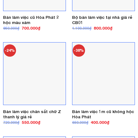
Bàn làm việc cũ Hòa Phát 2
Bộ bàn làm việc tại nhà giá rẻ
hộc màu xám
CB01
Giá
Giá
Giá
Giá
700.000
₫
800.000
₫
950.000
₫
1.100.000
₫
gốc
hiện
gốc
hiện
là:
tại
là:
tại
950.000₫.
là:
1.100.000₫.
là:
700.000₫.
800.000₫.
-24%
-38%
Bàn làm việc chân sắt chữ Z
Bàn làm việc 1m cũ không hộc
thanh lý giá rẻ
Hòa Phát
Giá
Giá
Giá
Giá
550.000
₫
400.000
₫
720.000
₫
650.000
₫
gốc
hiện
gốc
hiện
là:
tại
là:
tại
720.000₫.
là:
650.000₫.
là:
550.000₫.
400.000₫.