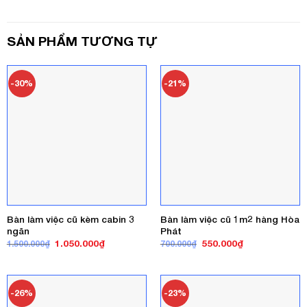
SẢN PHẨM TƯƠNG TỰ
-30%
-21%
Bàn làm việc cũ kèm cabin 3
Bàn làm việc cũ 1m2 hàng Hòa
ngăn
Phát
Giá
Giá
Giá
Giá
1.050.000
₫
550.000
₫
1.500.000
₫
700.000
₫
gốc
hiện
gốc
hiện
là:
tại
là:
tại
1.500.000₫.
là:
700.000₫.
là:
1.050.000₫.
550.000₫.
-26%
-23%