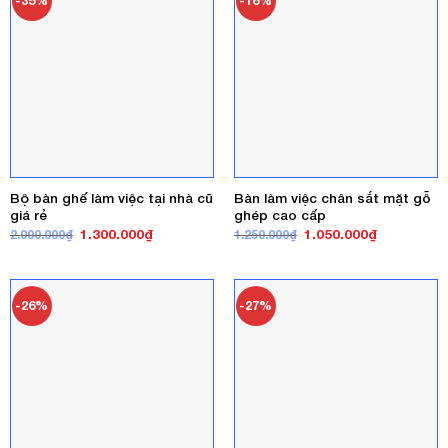
-35%
-16%
Bộ bàn ghế làm việc tại nhà cũ
Bàn làm việc chân sắt mặt gỗ
giá rẻ
ghép cao cấp
Giá
Giá
Giá
Giá
1.300.000
₫
1.050.000
₫
2.000.000
₫
1.250.000
₫
gốc
hiện
gốc
hiện
là:
tại
là:
tại
2.000.000₫.
là:
1.250.000₫.
là:
1.300.000₫.
1.050.000₫
-26%
-27%