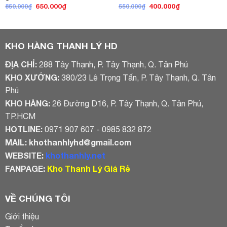
Giá
Giá
Giá
Giá
650.000
₫
400.000
₫
850.000
₫
550.000
₫
gốc
hiện
gốc
hiện
là:
tại
là:
tại
850.000₫.
là:
550.000₫.
là:
650.000₫.
400.000₫.
KHO HÀNG THANH LÝ HD
ĐỊA CHỈ:
288 Tây Thạnh, P. Tây Thạnh, Q. Tân Phú
KHO XƯỞNG:
380/23 Lê Trọng Tấn, P. Tây Thạnh, Q. Tân
Phú
KHO HÀNG:
26 Đường D16, P. Tây Thạnh, Q. Tân Phú,
TP.HCM
HOTLINE:
0971 907 607 - 0985 832 872
MAIL:
khothanhlyhd@gmail.com
WEBSITE:
khothanhly.net
FANPAGE:
Kho Thanh Lý Giá Rẻ
VỀ CHÚNG TÔI
Giới thiệu