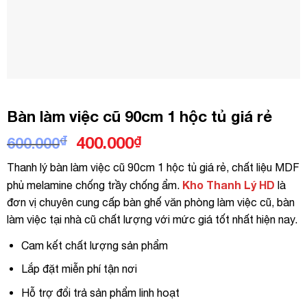
Bàn làm việc cũ 90cm 1 hộc tủ giá rẻ
Giá
Giá
₫
400.000
₫
600.000
gốc
hiện
Thanh lý bàn làm việc cũ 90cm 1 hộc tủ giá rẻ, chất liệu MDF
là:
tại
Kho Thanh Lý HD
phủ melamine chống trầy chống ẩm.
là
600.000₫.
là:
đơn vị chuyên cung cấp bàn ghế văn phòng làm việc cũ, bàn
400.000₫.
làm việc tại nhà cũ chất lượng với mức giá tốt nhất hiện nay.
Cam kết chất lượng sản phẩm
Lắp đặt miễn phí tận nơi
Hỗ trợ đổi trả sản phẩm linh hoạt