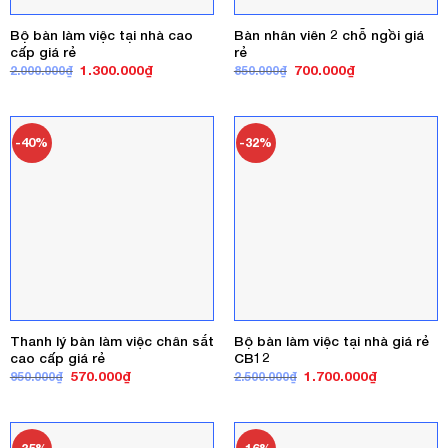
Bộ bàn làm việc tại nhà cao
Bàn nhân viên 2 chỗ ngồi giá
cấp giá rẻ
rẻ
Giá
Giá
Giá
Giá
1.300.000
₫
700.000
₫
2.000.000
₫
850.000
₫
gốc
hiện
gốc
hiện
là:
tại
là:
tại
2.000.000₫.
là:
850.000₫.
là:
1.300.000₫.
700.000₫.
-40%
-32%
Thanh lý bàn làm việc chân sắt
Bộ bàn làm việc tại nhà giá rẻ
cao cấp giá rẻ
CB12
Giá
Giá
Giá
Giá
570.000
₫
1.700.000
₫
950.000
₫
2.500.000
₫
gốc
hiện
gốc
hiện
là:
tại
là:
tại
950.000₫.
là:
2.500.000₫.
là:
570.000₫.
1.700.000₫