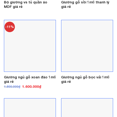
Bộ giường vs tủ quần áo
Giường gỗ sồi 1m6 thanh lý
MDF giá rẻ
giá rẻ
-11%
Giường ngủ gỗ xoan đào 1m6
Giường ngủ gỗ bọc vải 1m6
giá rẻ
giá rẻ
Giá
Giá
1.600.000
₫
1.800.000
₫
gốc
hiện
là:
tại
1.800.000₫.
là:
1.600.000₫.