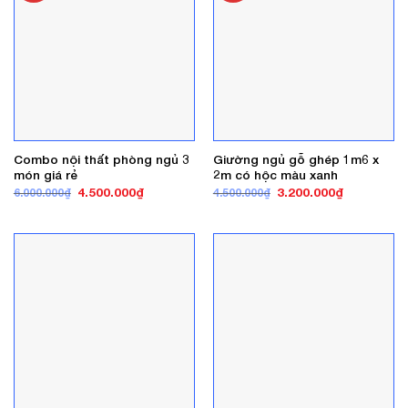
Combo nội thất phòng ngủ 3
Giường ngủ gỗ ghép 1m6 x
món giá rẻ
2m có hộc màu xanh
Giá
Giá
Giá
Giá
4.500.000
₫
3.200.000
₫
6.000.000
₫
4.500.000
₫
gốc
hiện
gốc
hiện
là:
tại
là:
tại
6.000.000₫.
là:
4.500.000₫.
là:
4.500.000₫.
3.200.000₫