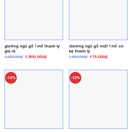
giường ngủ gỗ 1m8 thanh lý
Giường ngủ gỗ mdf 1m6 có
giá rẻ
kệ thanh lý
Giá
Giá
Giá
Giá
1.800.000
₫
175.000
₫
2.000.000
₫
1.900.000
₫
gốc
hiện
gốc
hiện
là:
tại
là:
tại
2.000.000₫.
là:
1.900.000₫.
là:
1.800.000₫.
175.000₫.
-12%
-12%