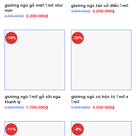
giường ngủ gỗ mdf 1m6 như
giường ngủ tân cổ điển 1m6
mới
Giá
Giá
3.200.000
₫
3.800.000
₫
gốc
hiện
Giá
Giá
2.200.000
₫
2.500.000
₫
là:
tại
gốc
hiện
3.800.000₫.
là:
là:
tại
3.200.000₫
2.500.000₫.
là:
2.200.000₫.
-15%
-25%
giường ngủ 1m8 gỗ sồi nga
giường ngủ có hộc tủ 1m8 x
thanh lý
1m2
Giá
Giá
Giá
Giá
1.700.000
₫
4.500.000
₫
2.000.000
₫
6.000.000
₫
gốc
hiện
gốc
hiện
là:
tại
là:
tại
2.000.000₫.
là:
6.000.000₫.
là:
1.700.000₫.
4.500.000₫
-11%
-8%