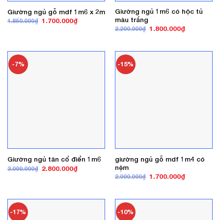
Giường ngủ 1m6 có hộc tủ
Giường ngủ gỗ mdf 1m6 x 2m
màu trắng
Giá
Giá
1.700.000
₫
1.850.000
₫
gốc
hiện
Giá
Giá
1.800.000
₫
2.200.000
₫
là:
tại
gốc
hiện
1.850.000₫.
là:
là:
tại
1.700.000₫.
2.200.000₫.
là:
1.800.000₫
-7%
-15%
giường ngủ gỗ mdf 1m4 có
Giường ngủ tân cổ điển 1m6
nệm
Giá
Giá
2.800.000
₫
3.000.000
₫
gốc
hiện
Giá
Giá
1.700.000
₫
2.000.000
₫
là:
tại
gốc
hiện
3.000.000₫.
là:
là:
tại
2.800.000₫.
2.000.000₫.
là:
1.700.000₫
-17%
-10%