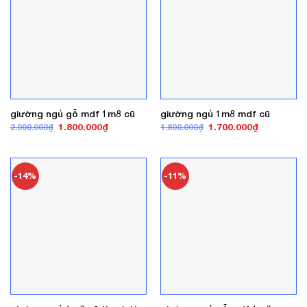
giường ngủ gỗ mdf 1m8 cũ
giường ngủ 1m8 mdf cũ
Giá
Giá
Giá
Giá
1.800.000
₫
1.700.000
₫
2.000.000
₫
1.800.000
₫
gốc
hiện
gốc
hiện
là:
tại
là:
tại
2.000.000₫.
là:
1.800.000₫.
là:
1.800.000₫.
1.700.000₫
-14%
-11%