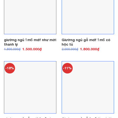
giường ngủ 1m6 mdf như mới
Giường ngủ gỗ mdf 1m6 có
thanh lý
hộc tủ
Giá
Giá
Giá
Giá
1.500.000
₫
1.800.000
₫
1.800.000
₫
2.000.000
₫
gốc
hiện
gốc
hiện
là:
tại
là:
tại
1.800.000₫.
là:
2.000.000₫.
là:
1.500.000₫.
1.800.000₫
-18%
-11%