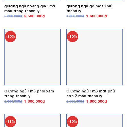
giường ngủ hoàng gia 1m8
giường ngủ gỗ mdf 1m6
màu trắng thanh lý
thanh lý
Giá
Giá
Giá
Giá
2.500.000
₫
1.600.000
₫
2.800.000
₫
1.800.000
₫
gốc
hiện
gốc
hiện
là:
tại
là:
tại
2.800.000₫.
là:
1.800.000₫.
là:
2.500.000₫.
1.600.000₫
-10%
-10%
Giường ngủ 1m6 phối xám
Giường ngủ 1m6 mdf phủ
trắng thanh lý
sơn 2 màu thanh lý
Giá
Giá
Giá
Giá
1.800.000
₫
1.800.000
₫
2.000.000
₫
2.000.000
₫
gốc
hiện
gốc
hiện
là:
tại
là:
tại
2.000.000₫.
là:
2.000.000₫.
là:
1.800.000₫.
1.800.000₫
-11%
-10%