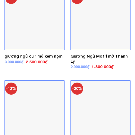
Giường Ngủ Mdf 1m8 Thanh
giường ngủ cũ 1m8 kèm nệm
Lý
Giá
Giá
2.500.000
₫
3.000.000
₫
gốc
hiện
Giá
Giá
1.800.000
₫
2.000.000
₫
là:
tại
gốc
hiện
3.000.000₫.
là:
là:
tại
2.500.000₫.
2.000.000₫.
là:
1.800.000₫
-12%
-20%