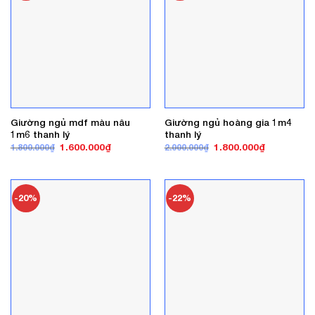
Giường ngủ mdf màu nâu
Giường ngủ hoàng gia 1m4
1m6 thanh lý
thanh lý
Giá
Giá
Giá
Giá
1.600.000
₫
1.800.000
₫
1.800.000
₫
2.000.000
₫
gốc
hiện
gốc
hiện
là:
tại
là:
tại
1.800.000₫.
là:
2.000.000₫.
là:
1.600.000₫.
1.800.000₫
-20%
-22%