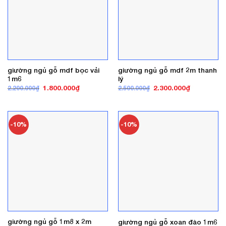
giường ngủ gỗ mdf bọc vải
giường ngủ gỗ mdf 2m thanh
1m6
lý
Giá
Giá
Giá
Giá
1.800.000
₫
2.300.000
₫
2.200.000
₫
2.500.000
₫
gốc
hiện
gốc
hiện
là:
tại
là:
tại
2.200.000₫.
là:
2.500.000₫.
là:
1.800.000₫.
2.300.000₫
-10%
-10%
giường ngủ gỗ 1m8 x 2m
giường ngủ gỗ xoan đào 1m6