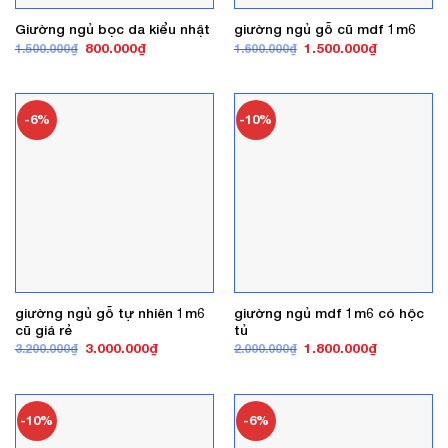
Giường ngủ bọc da kiểu nhật
giường ngủ gỗ cũ mdf 1m6
Giá
Giá
Giá
Giá
800.000
₫
1.500.000
₫
1.500.000
₫
1.600.000
₫
gốc
hiện
gốc
hiện
là:
tại
là:
tại
1.500.000₫.
là:
1.600.000₫.
là:
800.000₫.
1.500.000₫
-6%
-10%
giường ngủ gỗ tự nhiên 1m6
giường ngủ mdf 1m6 có hộc
cũ giá rẻ
tủ
Giá
Giá
Giá
Giá
3.000.000
₫
1.800.000
₫
3.200.000
₫
2.000.000
₫
gốc
hiện
gốc
hiện
là:
tại
là:
tại
3.200.000₫.
là:
2.000.000₫.
là:
3.000.000₫.
1.800.000₫
-10%
-6%