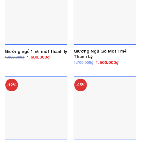
Giường Ngủ Gỗ Mdf 1m4
Giường ngủ 1m6 mdf thanh lý
Thanh Lý
Giá
Giá
1.600.000
₫
1.800.000
₫
gốc
hiện
Giá
Giá
1.500.000
₫
1.700.000
₫
là:
tại
gốc
hiện
1.800.000₫.
là:
là:
tại
1.600.000₫.
1.700.000₫.
là:
1.500.000₫
-12%
-25%