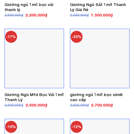
Giường ngủ 1m6 bọc vải
Giường Ngủ Sắt 1m8 Thanh
thanh lý
Lý Giá Rẻ
Giá
Giá
Giá
Giá
2.200.000
₫
1.500.000
₫
2.500.000
₫
2.000.000
₫
gốc
hiện
gốc
hiện
là:
tại
là:
tại
2.500.000₫.
là:
2.000.000₫.
là:
2.200.000₫.
1.500.000₫
-17%
-23%
Giường Ngủ Mfd Bọc Vải 1m8
giường ngủ 1m8 bọc simili
Thanh Lý
cao cấp
Giá
Giá
Giá
Giá
2.500.000
₫
2.700.000
₫
3.000.000
₫
3.500.000
₫
gốc
hiện
gốc
hiện
là:
tại
là:
tại
3.000.000₫.
là:
3.500.000₫.
là:
2.500.000₫.
2.700.000₫
-10%
-12%