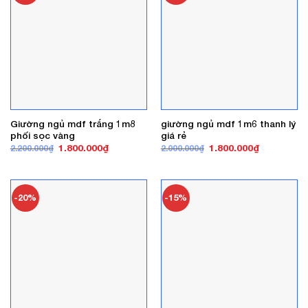
Giường ngủ mdf trắng 1m8
giường ngủ mdf 1m6 thanh lý
phối sọc vàng
giá rẻ
Giá
Giá
Giá
Giá
1.800.000
₫
1.800.000
₫
2.200.000
₫
2.000.000
₫
gốc
hiện
gốc
hiện
là:
tại
là:
tại
2.200.000₫.
là:
2.000.000₫.
là:
1.800.000₫.
1.800.000₫
-20%
-15%