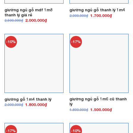
giường ngủ gỗ mdf 1m8
giường ngủ gỗ thanh lý 1m4
thanh lý giá rẻ
Giá
Giá
1.700.000
₫
2.000.000
₫
gốc
hiện
Giá
Giá
2.000.000
₫
2.500.000
₫
là:
tại
gốc
hiện
2.000.000₫.
là:
là:
tại
1.700.000₫
2.500.000₫.
là:
2.000.000₫.
-10%
-17%
giường ngủ gỗ 1m6 cũ thanh
giường gỗ 1m4 thanh lý
lý
Giá
Giá
1.800.000
₫
2.000.000
₫
gốc
hiện
Giá
Giá
1.500.000
₫
1.800.000
₫
là:
tại
gốc
hiện
2.000.000₫.
là:
là:
tại
1.800.000₫.
1.800.000₫.
là:
1.500.000₫
-17%
-10%