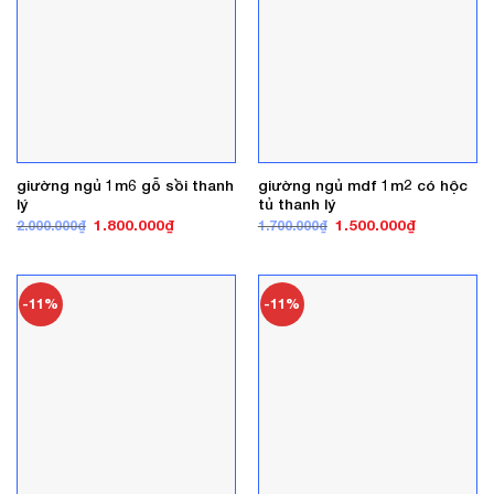
giường ngủ 1m6 gỗ sồi thanh
giường ngủ mdf 1m2 có hộc
lý
tủ thanh lý
Giá
Giá
Giá
Giá
1.800.000
₫
1.500.000
₫
2.000.000
₫
1.700.000
₫
gốc
hiện
gốc
hiện
là:
tại
là:
tại
2.000.000₫.
là:
1.700.000₫.
là:
1.800.000₫.
1.500.000₫
-11%
-11%