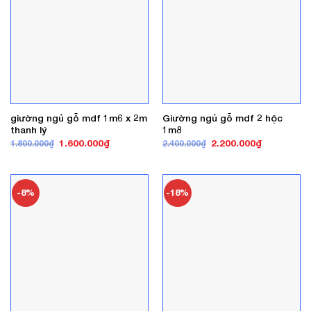
giường ngủ gỗ mdf 1m6 x 2m
Giường ngủ gỗ mdf 2 hộc
thanh lý
1m8
Giá
Giá
Giá
Giá
1.600.000
₫
2.200.000
₫
1.800.000
₫
2.400.000
₫
gốc
hiện
gốc
hiện
là:
tại
là:
tại
1.800.000₫.
là:
2.400.000₫.
là:
1.600.000₫.
2.200.000₫
-8%
-18%