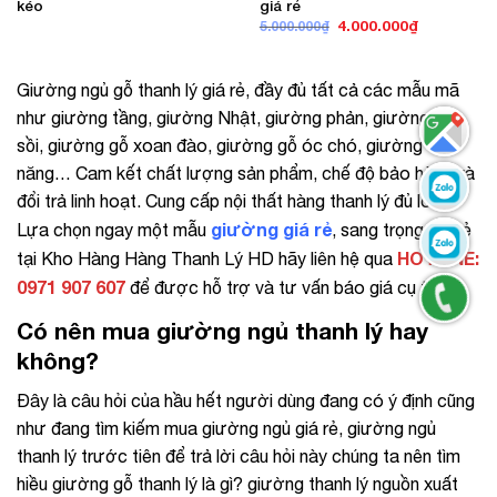
kéo
giá rẻ
Giá
Giá
4.000.000
₫
5.000.000
₫
gốc
hiện
là:
tại
5.000.000₫.
là:
4.000.000₫
Giường ngủ gỗ thanh lý giá rẻ, đầy đủ tất cả các mẫu mã
như giường tầng, giường Nhật, giường phản, giường gỗ
sồi, giường gỗ xoan đào, giường gỗ óc chó, giường đa
năng… Cam kết chất lượng sản phẩm, chế độ bảo hành và
đổi trả linh hoạt. Cung cấp nội thất hàng thanh lý đủ loại.
giường giá rẻ
Lựa chọn ngay một mẫu
, sang trọng giá rẻ
HOTLINE:
tại Kho Hàng Hàng Thanh Lý HD hãy liên hệ qua
0971 907 607
để được hỗ trợ và tư vấn báo giá cụ thể.
Có nên mua giường ngủ thanh lý hay
không?
Đây là câu hỏi của hầu hết người dùng đang có ý định cũng
như đang tìm kiếm mua giường ngủ giá rẻ, giường ngủ
thanh lý trước tiên để trả lời câu hỏi này chúng ta nên tìm
hiều giường gỗ thanh lý là gì? giường thanh lý nguồn xuất