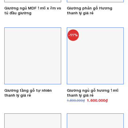
Giường ngủ MDF 1m6 x 2m vs
Giường phản gỗ Hương
tủ đầu giường
thanh lý giá rẻ
-11%
Giường tầng gỗ tự nhiên
Giường ngủ gỗ hương 1m6
thanh lý giá rẻ
thanh lý giá rẻ
Giá
Giá
1.600.000
₫
1.800.000
₫
gốc
hiện
là:
tại
1.800.000₫.
là:
1.600.000₫