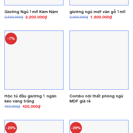
Giường Ngủ 1m8 Kèm Nệm
giường ngủ mdf vân gỗ 1m6
Giá
Giá
Giá
Giá
2.200.000
₫
1.600.000
₫
2.500.000
₫
2.000.000
₫
gốc
hiện
gốc
hiện
là:
tại
là:
tại
2.500.000₫.
là:
2.000.000₫.
là:
2.200.000₫.
1.600.000₫
-7%
Hộc tủ đầu giường 1 ngăn
Combo nội thất phòng ngủ
kéo vàng trắng
MDF giá rẻ
Giá
Giá
420.000
₫
450.000
₫
gốc
hiện
là:
tại
450.000₫.
là:
420.000₫.
-25%
-29%