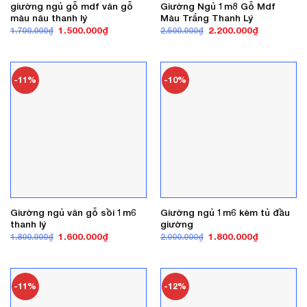
giường ngủ gỗ mdf vân gỗ
Giường Ngủ 1m8 Gỗ Mdf
màu nâu thanh lý
Màu Trắng Thanh Lý
Giá
Giá
Giá
Giá
1.500.000
₫
2.200.000
₫
1.700.000
₫
2.500.000
₫
gốc
hiện
gốc
hiện
là:
tại
là:
tại
1.700.000₫.
là:
2.500.000₫.
là:
1.500.000₫.
2.200.000₫
-11%
-10%
Giường ngủ vân gỗ sồi 1m6
Giường ngủ 1m6 kèm tủ đầu
thanh lý
giường
Giá
Giá
Giá
Giá
1.600.000
₫
1.800.000
₫
1.800.000
₫
2.000.000
₫
gốc
hiện
gốc
hiện
là:
tại
là:
tại
1.800.000₫.
là:
2.000.000₫.
là:
1.600.000₫.
1.800.000₫
-11%
-12%