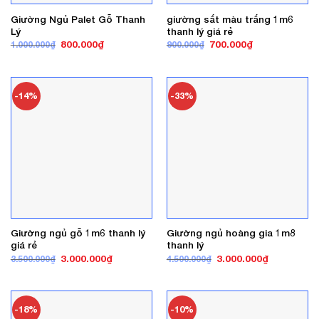
Giường Ngủ Palet Gỗ Thanh
giường sắt màu trắng 1m6
Lý
thanh lý giá rẻ
Giá
Giá
Giá
Giá
800.000
₫
700.000
₫
1.000.000
₫
900.000
₫
gốc
hiện
gốc
hiện
là:
tại
là:
tại
1.000.000₫.
là:
900.000₫.
là:
800.000₫.
700.000₫.
-14%
-33%
Giường ngủ gỗ 1m6 thanh lý
Giường ngủ hoàng gia 1m8
giá rẻ
thanh lý
Giá
Giá
Giá
Giá
3.000.000
₫
3.000.000
₫
3.500.000
₫
4.500.000
₫
gốc
hiện
gốc
hiện
là:
tại
là:
tại
3.500.000₫.
là:
4.500.000₫.
là:
3.000.000₫.
3.000.000₫
-18%
-10%