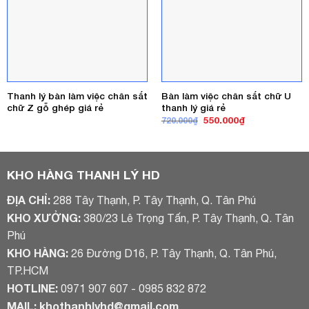
Thanh lý bàn làm việc chân sắt
Bàn làm việc chân sắt chữ U
chữ Z gỗ ghép giá rẻ
thanh lý giá rẻ
Giá
Giá
550.000
₫
720.000
₫
gốc
hiện
là:
tại
720.000₫.
là:
550.000₫.
KHO HÀNG THANH LÝ HD
ĐỊA CHỈ:
288 Tây Thạnh, P. Tây Thạnh, Q. Tân Phú
KHO XƯỞNG:
380/23 Lê Trọng Tấn, P. Tây Thạnh, Q. Tân
Phú
KHO HÀNG:
26 Đường D16, P. Tây Thạnh, Q. Tân Phú,
TP.HCM
HOTLINE:
0971 907 607 - 0985 832 872
MAIL:
khothanhlyhd@gmail.com