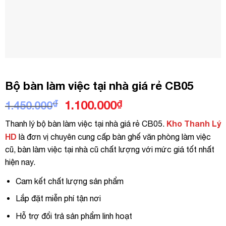
Bộ bàn làm việc tại nhà giá rẻ CB05
Giá
Giá
₫
1.100.000
₫
1.450.000
gốc
hiện
Kho Thanh Lý
Thanh lý bộ bàn làm việc tại nhà giá rẻ CB05.
là:
tại
HD
là đơn vị chuyên cung cấp bàn ghế văn phòng làm việc
1.450.000₫.
là:
cũ, bàn làm việc tại nhà cũ chất lượng với mức giá tốt nhất
1.100.000₫.
hiện nay.
Cam kết chất lượng sản phẩm
Lắp đặt miễn phí tận nơi
Hỗ trợ đổi trả sản phẩm linh hoạt