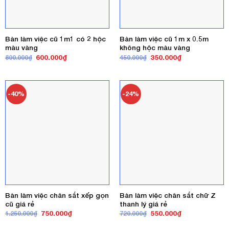
Bàn làm việc cũ 1m1 có 2 hộc
Bàn làm việc cũ 1m x 0.5m
màu vàng
không hộc màu vàng
Giá
Giá
Giá
Giá
600.000
₫
350.000
₫
800.000
₫
450.000
₫
gốc
hiện
gốc
hiện
là:
tại
là:
tại
800.000₫.
là:
450.000₫.
là:
600.000₫.
350.000₫.
-40%
-24%
Bàn làm việc chân sắt xếp gọn
Bàn làm việc chân sắt chữ Z
cũ giá rẻ
thanh lý giá rẻ
Giá
Giá
Giá
Giá
750.000
₫
550.000
₫
1.250.000
₫
720.000
₫
gốc
hiện
gốc
hiện
là:
tại
là:
tại