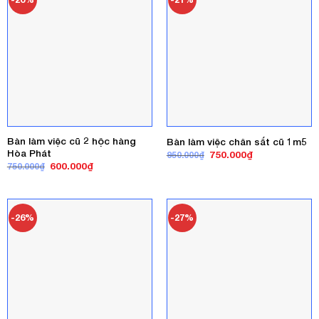
Bàn làm việc cũ 2 hộc hàng
Bàn làm việc chân sắt cũ 1m5
Hòa Phát
Giá
Giá
750.000
₫
950.000
₫
gốc
hiện
Giá
Giá
600.000
₫
750.000
₫
là:
tại
gốc
hiện
950.000₫.
là:
là:
tại
750.000₫.
750.000₫.
là:
600.000₫.
-26%
-27%