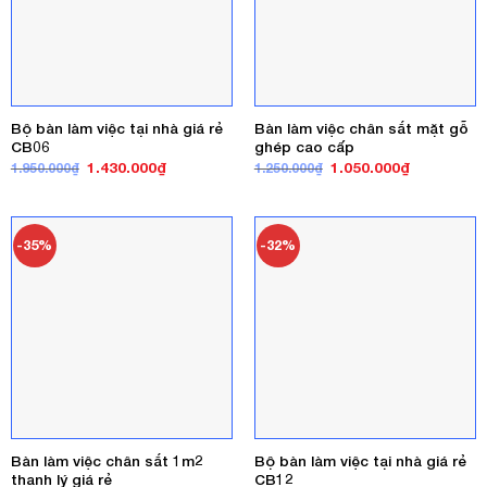
Bộ bàn làm việc tại nhà giá rẻ
Bàn làm việc chân sắt mặt gỗ
CB06
ghép cao cấp
Giá
Giá
Giá
Giá
1.430.000
₫
1.050.000
₫
1.950.000
₫
1.250.000
₫
gốc
hiện
gốc
hiện
là:
tại
là:
tại
1.950.000₫.
là:
1.250.000₫.
là:
1.430.000₫.
1.050.000₫
-35%
-32%
Bàn làm việc chân sắt 1m2
Bộ bàn làm việc tại nhà giá rẻ
thanh lý giá rẻ
CB12