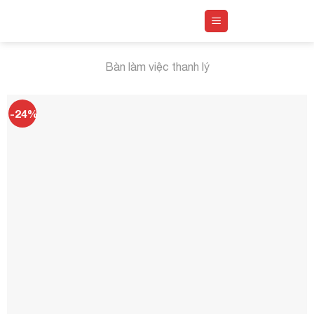
Skip
to
content
Bàn làm việc thanh lý
-24%