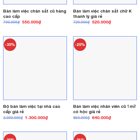
Bàn làm việc chân sắt cũ hàng
Bàn làm việc chân sắt chữ K
cao cấp
thanh lý giá rẻ
Giá
Giá
Giá
Giá
550.000
₫
520.000
₫
700.000
₫
720.000
₫
gốc
hiện
gốc
hiện
là:
tại
là:
tại
700.000₫.
là:
720.000₫.
là:
550.000₫.
520.000₫.
-35%
-25%
Bộ bàn làm việc tại nhà cao
Bàn làm việc nhân viên cũ 1m2
cấp giá rẻ
có hộc giá rẻ
Giá
Giá
Giá
Giá
1.300.000
₫
640.000
₫
2.000.000
₫
850.000
₫
gốc
hiện
gốc
hiện
là:
tại
là:
tại
2.000.000₫.
là:
850.000₫.
là:
1.300.000₫.
640.000₫.
-20%
-21%