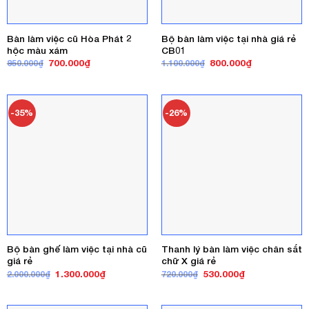
Bàn làm việc cũ Hòa Phát 2
Bộ bàn làm việc tại nhà giá rẻ
hộc màu xám
CB01
Giá
Giá
Giá
Giá
700.000
₫
800.000
₫
950.000
₫
1.100.000
₫
gốc
hiện
gốc
hiện
là:
tại
là:
tại
950.000₫.
là:
1.100.000₫.
là:
700.000₫.
800.000₫.
-35%
-26%
Bộ bàn ghế làm việc tại nhà cũ
Thanh lý bàn làm việc chân sắt
giá rẻ
chữ X giá rẻ
Giá
Giá
Giá
Giá
1.300.000
₫
530.000
₫
2.000.000
₫
720.000
₫
gốc
hiện
gốc
hiện
là:
tại
là:
tại
2.000.000₫.
là:
720.000₫.
là:
1.300.000₫.
530.000₫.