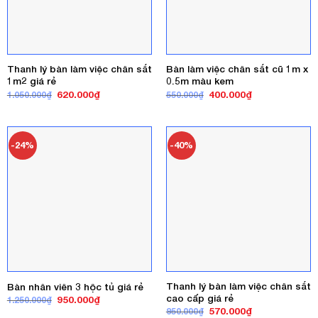
Thanh lý bàn làm việc chân sắt
Bàn làm việc chân sắt cũ 1m x
1m2 giá rẻ
0.5m màu kem
Giá
Giá
Giá
Giá
620.000
₫
400.000
₫
1.050.000
₫
550.000
₫
gốc
hiện
gốc
hiện
là:
tại
là:
tại
1.050.000₫.
là:
550.000₫.
là:
620.000₫.
400.000₫.
-24%
-40%
Thanh lý bàn làm việc chân sắt
Bàn nhân viên 3 hộc tủ giá rẻ
cao cấp giá rẻ
Giá
Giá
950.000
₫
1.250.000
₫
gốc
hiện
Giá
Giá
570.000
₫
950.000
₫
là:
tại