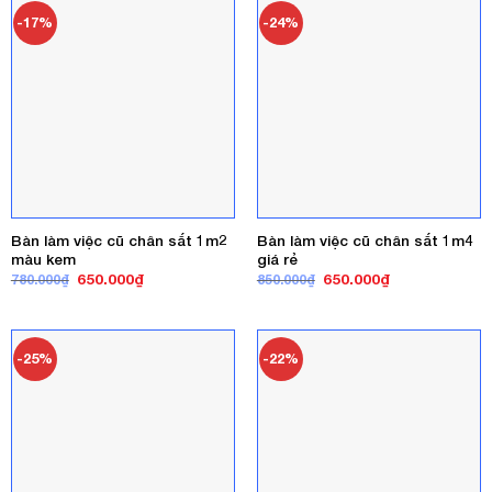
-17%
-24%
Bàn làm việc cũ chân sắt 1m2
Bàn làm việc cũ chân sắt 1m4
màu kem
giá rẻ
Giá
Giá
Giá
Giá
650.000
₫
650.000
₫
780.000
₫
850.000
₫
gốc
hiện
gốc
hiện
là:
tại
là:
tại
780.000₫.
là:
850.000₫.
là:
650.000₫.
650.000₫.
-25%
-22%