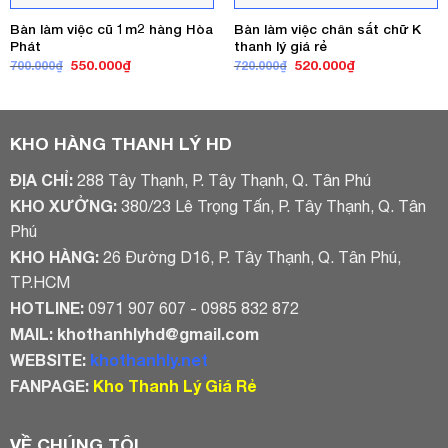
Bàn làm việc cũ 1m2 hàng Hòa
Bàn làm việc chân sắt chữ K
Phát
thanh lý giá rẻ
Giá
Giá
Giá
Giá
550.000
₫
520.000
₫
700.000
₫
720.000
₫
gốc
hiện
gốc
hiện
là:
tại
là:
tại
700.000₫.
là:
720.000₫.
là:
550.000₫.
520.000₫.
KHO HÀNG THANH LÝ HD
ĐỊA CHỈ:
288 Tây Thạnh, P. Tây Thạnh, Q. Tân Phú
KHO XƯỞNG:
380/23 Lê Trọng Tấn, P. Tây Thạnh, Q. Tân
Phú
KHO HÀNG:
26 Đường D16, P. Tây Thạnh, Q. Tân Phú,
TP.HCM
HOTLINE:
0971 907 607 - 0985 832 872
MAIL:
khothanhlyhd@gmail.com
WEBSITE:
khothanhly.net
FANPAGE:
Kho Thanh Lý Giá Rẻ
VỀ CHÚNG TÔI