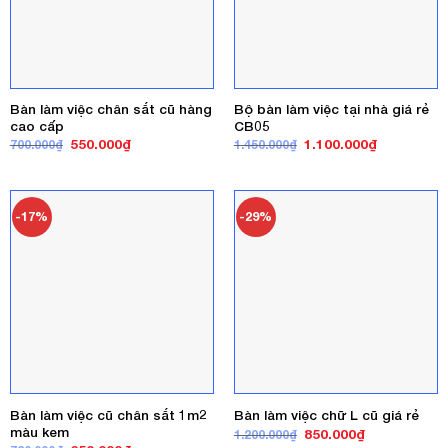
Bàn làm việc chân sắt cũ hàng
Bộ bàn làm việc tại nhà giá rẻ
cao cấp
CB05
Giá
Giá
Giá
Giá
550.000
₫
1.100.000
₫
700.000
₫
1.450.000
₫
gốc
hiện
gốc
hiện
là:
tại
là:
tại
700.000₫.
là:
1.450.000₫.
là:
550.000₫.
1.100.000₫
-17%
-29%
Bàn làm việc cũ chân sắt 1m2
Bàn làm việc chữ L cũ giá rẻ
màu kem
Giá
Giá
850.000
₫
1.200.000
₫
gốc
hiện