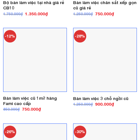
Bộ bàn làm việc tại nhà giá rẻ
Bàn làm việc chân sắt xếp gọn
CB10
cũ giá rẻ
Giá
Giá
Giá
Giá
1.350.000
₫
750.000
₫
1.750.000
₫
1.250.000
₫
gốc
hiện
gốc
hiện
là:
tại
là:
tại
1.750.000₫.
là:
1.250.000₫.
là:
1.350.000₫.
750.000₫.
-12%
-28%
Bàn làm việc cũ 1m2 hàng
Bàn làm việc 3 chỗ ngồi cũ
Fami cao cấp
Giá
Giá
900.000
₫
1.250.000
₫
gốc
hiện
Giá
Giá
750.000
₫
850.000
₫
là:
tại
gốc
hiện
1.250.000₫.
là:
là:
tại
900.000₫.
850.000₫.
là:
750.000₫.
-26%
-30%