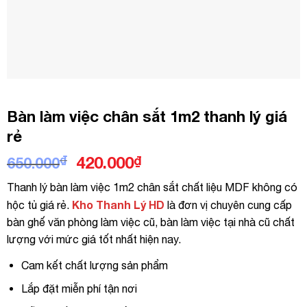
Bàn làm việc chân sắt 1m2 thanh lý giá
rẻ
Giá
Giá
₫
420.000
₫
650.000
gốc
hiện
Thanh lý bàn làm việc 1m2 chân sắt chất liệu MDF không có
là:
tại
Kho Thanh Lý HD
hộc tủ giá rẻ.
là đơn vị chuyên cung cấp
650.000₫.
là:
bàn ghế văn phòng làm việc cũ, bàn làm việc tại nhà cũ chất
420.000₫.
lượng với mức giá tốt nhất hiện nay.
Cam kết chất lượng sản phẩm
Lắp đặt miễn phí tận nơi