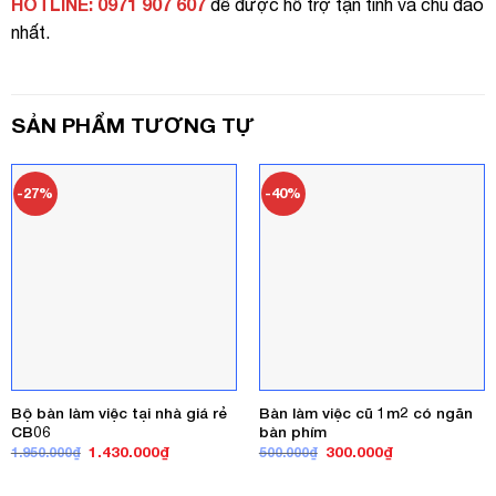
HOTLINE: 0971 907 607
để được hỗ trợ tận tình và chu đáo
nhất.
SẢN PHẨM TƯƠNG TỰ
-27%
-40%
Bộ bàn làm việc tại nhà giá rẻ
Bàn làm việc cũ 1m2 có ngăn
CB06
bàn phím
Giá
Giá
Giá
Giá
1.430.000
₫
300.000
₫
1.950.000
₫
500.000
₫
gốc
hiện
gốc
hiện
là:
tại
là:
tại
1.950.000₫.
là:
500.000₫.
là: