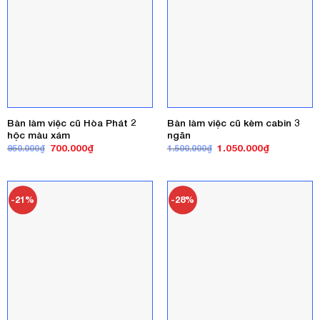
Bàn làm việc cũ Hòa Phát 2
Bàn làm việc cũ kèm cabin 3
hộc màu xám
ngăn
Giá
Giá
Giá
Giá
700.000
₫
1.050.000
₫
950.000
₫
1.500.000
₫
gốc
hiện
gốc
hiện
là:
tại
là:
tại
950.000₫.
là:
1.500.000₫.
là:
700.000₫.
1.050.000₫
-21%
-28%