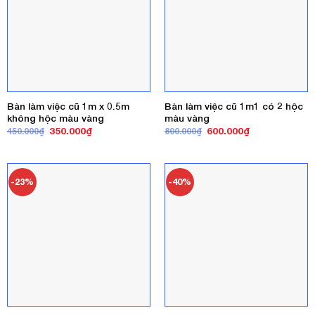
Bàn làm việc cũ 1m x 0.5m
Bàn làm việc cũ 1m1 có 2 hộc
không hộc màu vàng
màu vàng
Giá
Giá
Giá
Giá
350.000
₫
600.000
₫
450.000
₫
800.000
₫
gốc
hiện
gốc
hiện
là:
tại
là:
tại
450.000₫.
là:
800.000₫.
là:
350.000₫.
600.000₫.
-23%
-40%