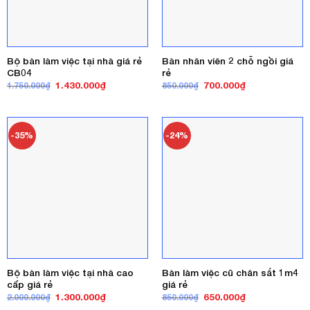
Bộ bàn làm việc tại nhà giá rẻ
Bàn nhân viên 2 chỗ ngồi giá
CB04
rẻ
Giá
Giá
Giá
Giá
1.430.000
₫
700.000
₫
1.750.000
₫
850.000
₫
gốc
hiện
gốc
hiện
là:
tại
là:
tại
1.750.000₫.
là:
850.000₫.
là:
1.430.000₫.
700.000₫.
-35%
-24%
Bộ bàn làm việc tại nhà cao
Bàn làm việc cũ chân sắt 1m4
cấp giá rẻ
giá rẻ
Giá
Giá
Giá
Giá
1.300.000
₫
650.000
₫
2.000.000
₫
850.000
₫
gốc
hiện
gốc
hiện