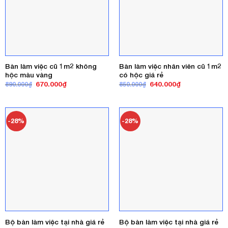
Bàn làm việc cũ 1m2 không
Bàn làm việc nhân viên cũ 1m2
hộc màu vàng
có hộc giá rẻ
Giá
Giá
Giá
Giá
670.000
₫
640.000
₫
890.000
₫
850.000
₫
gốc
hiện
gốc
hiện
là:
tại
là:
tại
890.000₫.
là:
850.000₫.
là:
670.000₫.
640.000₫.
-28%
-28%
Bộ bàn làm việc tại nhà giá rẻ
Bộ bàn làm việc tại nhà giá rẻ