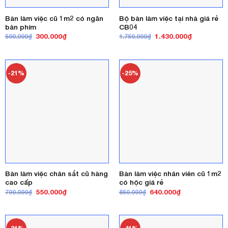
Bàn làm việc cũ 1m2 có ngăn
Bộ bàn làm việc tại nhà giá rẻ
bàn phím
CB04
Giá
Giá
Giá
Giá
300.000
₫
1.430.000
₫
500.000
₫
1.750.000
₫
gốc
hiện
gốc
hiện
là:
tại
là:
tại
500.000₫.
là:
1.750.000₫.
là:
300.000₫.
1.430.000₫
-21%
-25%
Bàn làm việc chân sắt cũ hàng
Bàn làm việc nhân viên cũ 1m2
cao cấp
có hộc giá rẻ
Giá
Giá
Giá
Giá
550.000
₫
640.000
₫
700.000
₫
850.000
₫
gốc
hiện
gốc
hiện
là:
tại
là:
tại
700.000₫.
là:
850.000₫.
là:
550.000₫.
640.000₫.