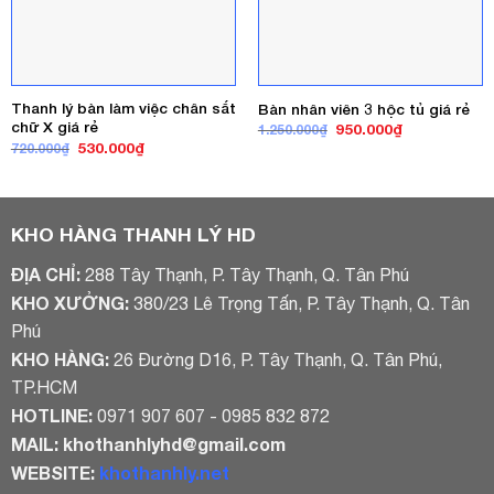
Thanh lý bàn làm việc chân sắt
Bàn nhân viên 3 hộc tủ giá rẻ
chữ X giá rẻ
Giá
Giá
950.000
₫
1.250.000
₫
gốc
hiện
Giá
Giá
530.000
₫
720.000
₫
là:
tại
gốc
hiện
1.250.000₫.
là:
là:
tại
950.000₫.
720.000₫.
là:
530.000₫.
KHO HÀNG THANH LÝ HD
ĐỊA CHỈ:
288 Tây Thạnh, P. Tây Thạnh, Q. Tân Phú
KHO XƯỞNG:
380/23 Lê Trọng Tấn, P. Tây Thạnh, Q. Tân
Phú
KHO HÀNG:
26 Đường D16, P. Tây Thạnh, Q. Tân Phú,
TP.HCM
HOTLINE:
0971 907 607 - 0985 832 872
MAIL:
khothanhlyhd@gmail.com
WEBSITE:
khothanhly.net