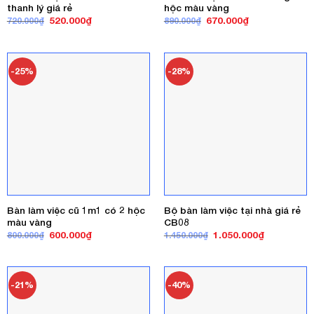
thanh lý giá rẻ
hộc màu vàng
Giá
Giá
Giá
Giá
520.000
₫
670.000
₫
720.000
₫
890.000
₫
gốc
hiện
gốc
hiện
là:
tại
là:
tại
720.000₫.
là:
890.000₫.
là:
520.000₫.
670.000₫.
-25%
-28%
Bàn làm việc cũ 1m1 có 2 hộc
Bộ bàn làm việc tại nhà giá rẻ
màu vàng
CB08
Giá
Giá
Giá
Giá
600.000
₫
1.050.000
₫
800.000
₫
1.450.000
₫
gốc
hiện
gốc
hiện
là:
tại
là:
tại
800.000₫.
là:
1.450.000₫.
là:
600.000₫.
1.050.000₫
-21%
-40%