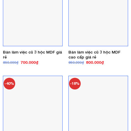
Bàn làm việc cũ 3 hộc MDF giá
Bàn làm việc cũ 3 hộc MDF
rẻ
cao cấp giá rẻ
Giá
Giá
Giá
Giá
700.000
₫
800.000
₫
850.000
₫
950.000
₫
gốc
hiện
gốc
hiện
là:
tại
là:
tại
850.000₫.
là:
950.000₫.
là:
700.000₫.
800.000₫.
-40%
-18%