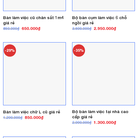
Bàn làm việc cũ chân sắt 1m4
Bộ bàn cụm làm việc 6 chỗ
giá rẻ
ngồi giá rẻ
Giá
Giá
Giá
Giá
650.000
₫
2.950.000
₫
850.000
₫
3.600.000
₫
gốc
hiện
gốc
hiện
là:
tại
là:
tại
850.000₫.
là:
3.600.000₫.
là:
650.000₫.
2.950.000₫
-29%
-35%
Bộ bàn làm việc tại nhà cao
Bàn làm việc chữ L cũ giá rẻ
cấp giá rẻ
Giá
Giá
850.000
₫
1.200.000
₫
gốc
hiện
Giá
Giá
1.300.000
₫
2.000.000
₫
là:
tại
gốc
hiện
1.200.000₫.
là:
là:
tại
850.000₫.
2.000.000₫.
là: