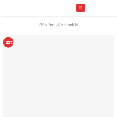
Skip
to
content
Bàn làm việc thanh lý
-33%