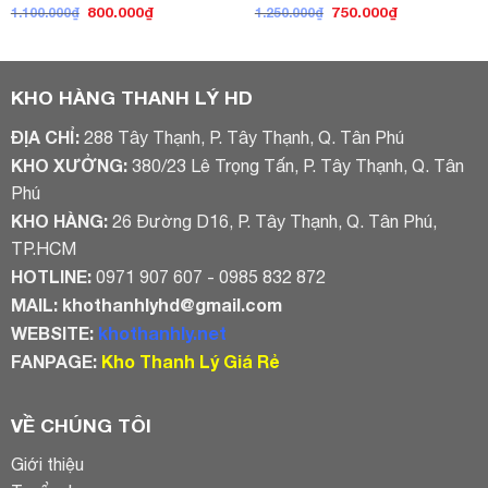
Giá
Giá
Giá
Giá
800.000
₫
750.000
₫
1.100.000
₫
1.250.000
₫
gốc
hiện
gốc
hiện
là:
tại
là:
tại
1.100.000₫.
là:
1.250.000₫.
là:
800.000₫.
750.000₫.
KHO HÀNG THANH LÝ HD
ĐỊA CHỈ:
288 Tây Thạnh, P. Tây Thạnh, Q. Tân Phú
KHO XƯỞNG:
380/23 Lê Trọng Tấn, P. Tây Thạnh, Q. Tân
Phú
KHO HÀNG:
26 Đường D16, P. Tây Thạnh, Q. Tân Phú,
TP.HCM
HOTLINE:
0971 907 607 - 0985 832 872
MAIL:
khothanhlyhd@gmail.com
WEBSITE:
khothanhly.net
FANPAGE:
Kho Thanh Lý Giá Rẻ
VỀ CHÚNG TÔI
Giới thiệu