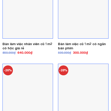
Bàn làm việc nhân viên cũ 1m2
Bàn làm việc cũ 1m2 có ngăn
có hộc giá rẻ
bàn phím
Giá
Giá
Giá
Giá
640.000
₫
300.000
₫
850.000
₫
500.000
₫
gốc
hiện
gốc
hiện
là:
tại
là:
tại
850.000₫.
là:
500.000₫.
là:
640.000₫.
300.000₫.
-26%
-28%