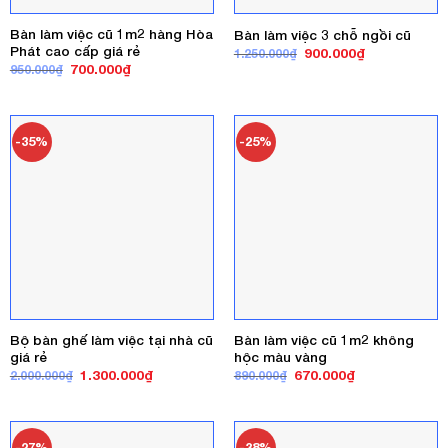
Bàn làm việc cũ 1m2 hàng Hòa
Bàn làm việc 3 chỗ ngồi cũ
Phát cao cấp giá rẻ
Giá
Giá
900.000
₫
1.250.000
₫
gốc
hiện
Giá
Giá
700.000
₫
950.000
₫
là:
tại
gốc
hiện
1.250.000₫.
là:
là:
tại
900.000₫.
950.000₫.
là:
700.000₫.
-35%
-25%
Bộ bàn ghế làm việc tại nhà cũ
Bàn làm việc cũ 1m2 không
giá rẻ
hộc màu vàng
Giá
Giá
Giá
Giá
1.300.000
₫
670.000
₫
2.000.000
₫
890.000
₫
gốc
hiện
gốc
hiện
là:
tại
là:
tại
2.000.000₫.
là:
890.000₫.
là:
1.300.000₫.
670.000₫.
-27%
-38%