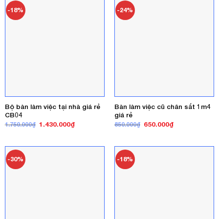
-18%
-24%
Bộ bàn làm việc tại nhà giá rẻ
Bàn làm việc cũ chân sắt 1m4
CB04
giá rẻ
Giá
Giá
Giá
Giá
1.430.000
₫
650.000
₫
1.750.000
₫
850.000
₫
gốc
hiện
gốc
hiện
là:
tại
là:
tại
1.750.000₫.
là:
850.000₫.
là:
1.430.000₫.
650.000₫.
-30%
-18%