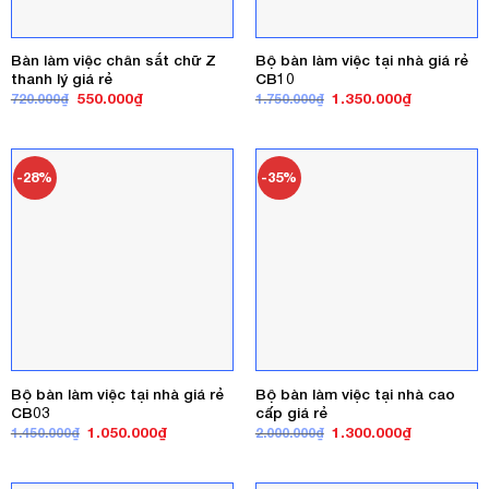
Bàn làm việc chân sắt chữ Z
Bộ bàn làm việc tại nhà giá rẻ
thanh lý giá rẻ
CB10
Giá
Giá
Giá
Giá
550.000
₫
1.350.000
₫
720.000
₫
1.750.000
₫
gốc
hiện
gốc
hiện
là:
tại
là:
tại
720.000₫.
là:
1.750.000₫.
là:
550.000₫.
1.350.000₫
-28%
-35%
Bộ bàn làm việc tại nhà giá rẻ
Bộ bàn làm việc tại nhà cao
CB03
cấp giá rẻ
Giá
Giá
Giá
Giá
1.050.000
₫
1.300.000
₫
1.450.000
₫
2.000.000
₫
gốc
hiện
gốc
hiện
là:
tại
là:
tại
1.450.000₫.
là:
2.000.000₫.
là:
1.050.000₫.
1.300.000₫