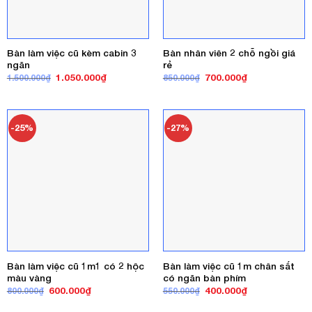
Bàn làm việc cũ kèm cabin 3
Bàn nhân viên 2 chỗ ngồi giá
ngăn
rẻ
Giá
Giá
Giá
Giá
1.050.000
₫
700.000
₫
1.500.000
₫
850.000
₫
gốc
hiện
gốc
hiện
là:
tại
là:
tại
1.500.000₫.
là:
850.000₫.
là:
1.050.000₫.
700.000₫.
-25%
-27%
Bàn làm việc cũ 1m1 có 2 hộc
Bàn làm việc cũ 1m chân sắt
màu vàng
có ngăn bàn phím
Giá
Giá
Giá
Giá
600.000
₫
400.000
₫
800.000
₫
550.000
₫
gốc
hiện
gốc
hiện
là:
tại
là:
tại