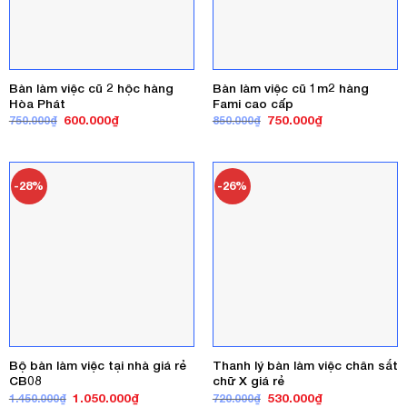
Bàn làm việc cũ 2 hộc hàng
Bàn làm việc cũ 1m2 hàng
Hòa Phát
Fami cao cấp
Giá
Giá
Giá
Giá
600.000
₫
750.000
₫
750.000
₫
850.000
₫
gốc
hiện
gốc
hiện
là:
tại
là:
tại
750.000₫.
là:
850.000₫.
là:
600.000₫.
750.000₫.
-28%
-26%
Bộ bàn làm việc tại nhà giá rẻ
Thanh lý bàn làm việc chân sắt
CB08
chữ X giá rẻ
Giá
Giá
Giá
Giá
1.050.000
₫
530.000
₫
1.450.000
₫
720.000
₫