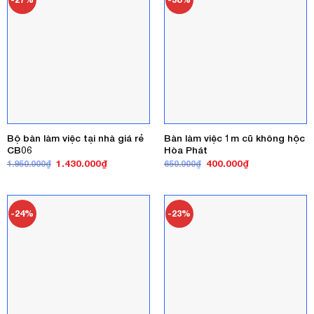
Bộ bàn làm việc tại nhà giá rẻ
Bàn làm việc 1m cũ không hộc
CB06
Hòa Phát
Giá
Giá
Giá
Giá
1.430.000
₫
400.000
₫
1.950.000
₫
650.000
₫
gốc
hiện
gốc
hiện
là:
tại
là:
tại
1.950.000₫.
là:
650.000₫.
là:
1.430.000₫.
400.000₫.
-24%
-23%