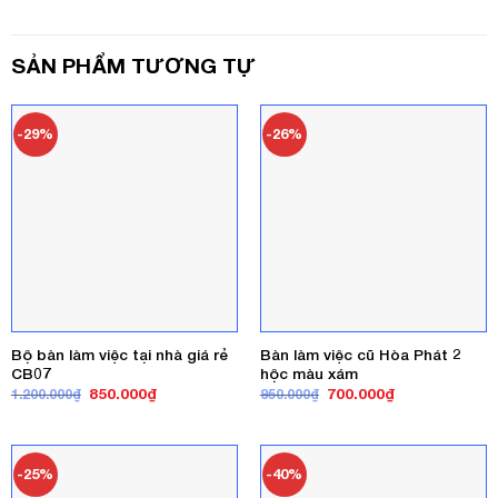
SẢN PHẨM TƯƠNG TỰ
-29%
-26%
Bộ bàn làm việc tại nhà giá rẻ
Bàn làm việc cũ Hòa Phát 2
CB07
hộc màu xám
Giá
Giá
Giá
Giá
850.000
₫
700.000
₫
1.200.000
₫
950.000
₫
gốc
hiện
gốc
hiện
là:
tại
là:
tại
1.200.000₫.
là:
950.000₫.
là:
850.000₫.
700.000₫.
-25%
-40%