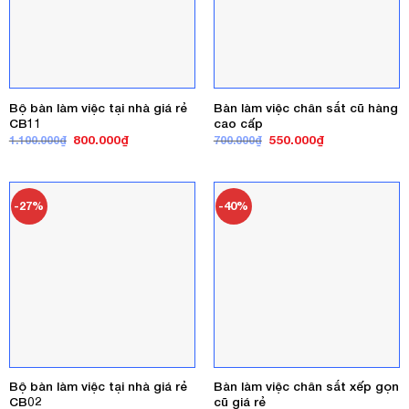
Bộ bàn làm việc tại nhà giá rẻ
Bàn làm việc chân sắt cũ hàng
CB11
cao cấp
Giá
Giá
Giá
Giá
800.000
₫
550.000
₫
1.100.000
₫
700.000
₫
gốc
hiện
gốc
hiện
là:
tại
là:
tại
1.100.000₫.
là:
700.000₫.
là:
800.000₫.
550.000₫.
-27%
-40%
Bộ bàn làm việc tại nhà giá rẻ
Bàn làm việc chân sắt xếp gọn
CB02
cũ giá rẻ