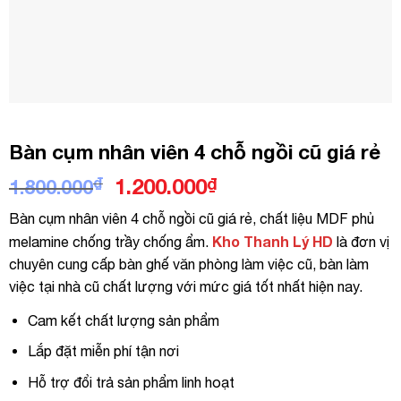
Bàn cụm nhân viên 4 chỗ ngồi cũ giá rẻ
Giá
Giá
₫
1.200.000
₫
1.800.000
gốc
hiện
Bàn cụm nhân viên 4 chỗ ngồi cũ giá rẻ, chất liệu MDF phủ
là:
tại
Kho Thanh Lý HD
melamine chống trầy chống ẩm.
là đơn vị
1.800.000₫.
là:
chuyên cung cấp bàn ghế văn phòng làm việc cũ, bàn làm
1.200.000₫.
việc tại nhà cũ chất lượng với mức giá tốt nhất hiện nay.
Cam kết chất lượng sản phẩm
Lắp đặt miễn phí tận nơi
Hỗ trợ đổi trả sản phẩm linh hoạt