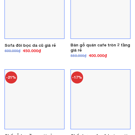
Bàn gỗ quán cafe tròn 2 tầng
Sofa đôi bọc da cũ giá rẻ
giá rẻ
Giá
Giá
450.000
₫
600.000
₫
gốc
hiện
Giá
Giá
400.000
₫
550.000
₫
là:
tại
gốc
hiện
600.000₫.
là:
là:
tại
450.000₫.
550.000₫.
là:
400.000₫.
-21%
-17%