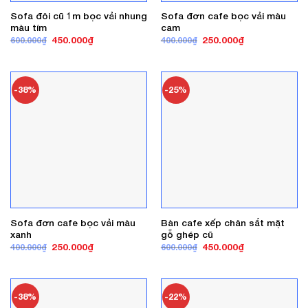
Sofa đôi cũ 1m bọc vải nhung
Sofa đơn cafe bọc vải màu
màu tím
cam
Giá
Giá
Giá
Giá
450.000
₫
250.000
₫
600.000
₫
400.000
₫
gốc
hiện
gốc
hiện
là:
tại
là:
tại
600.000₫.
là:
400.000₫.
là:
450.000₫.
250.000₫.
-38%
-25%
Sofa đơn cafe bọc vải màu
Bàn cafe xếp chân sắt mặt
xanh
gỗ ghép cũ
Giá
Giá
Giá
Giá
250.000
₫
450.000
₫
400.000
₫
600.000
₫
gốc
hiện
gốc
hiện
là:
tại
là:
tại
400.000₫.
là:
600.000₫.
là:
250.000₫.
450.000₫.
-38%
-22%