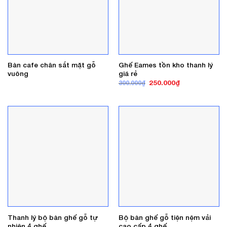
Bàn cafe chân sắt mặt gỗ
Ghế Eames tồn kho thanh lý
vuông
giá rẻ
Giá
Giá
250.000
₫
300.000
₫
gốc
hiện
là:
tại
300.000₫.
là:
250.000₫.
Thanh lý bộ bàn ghế gỗ tự
Bộ bàn ghế gỗ tiện nệm vải
nhiên 4 ghế
cao cấp 4 ghế