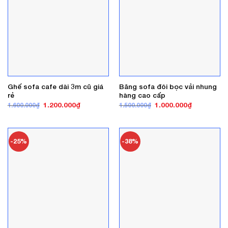
Ghế sofa cafe dài 3m cũ giá
Băng sofa đôi bọc vải nhung
rẻ
hàng cao cấp
Giá
Giá
Giá
Giá
1.200.000
₫
1.000.000
₫
1.600.000
₫
1.500.000
₫
gốc
hiện
gốc
hiện
là:
tại
là:
tại
1.600.000₫.
là:
1.500.000₫.
là:
1.200.000₫.
1.000.000₫
-25%
-38%