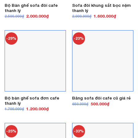
Bộ Bàn ghế sofa đôi cafe
Sofa đôi khung sắt bọc nệm
thanh lý
thanh lý
Giá
Giá
Giá
Giá
2.000.000
₫
1.600.000
₫
2.500.000
₫
2.000.000
₫
gốc
hiện
gốc
hiện
là:
tại
là:
tại
2.500.000₫.
là:
2.000.000₫.
là:
2.000.000₫.
1.600.000₫
-29%
-23%
Bộ bàn ghế sofa đơn cafe
Băng sofa đôi cafe cũ giá rẻ
thanh lý
Giá
Giá
500.000
₫
650.000
₫
gốc
hiện
Giá
Giá
1.200.000
₫
1.700.000
₫
là:
tại
gốc
hiện
650.000₫.
là:
là:
tại
500.000₫.
1.700.000₫.
là:
1.200.000₫.
-25%
-33%