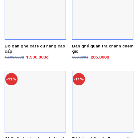
Bộ bàn ghế cafe cũ hàng cao
Bàn ghế quán trà chanh chém
cấp
gió
Giá
Giá
Giá
Giá
1.300.000
₫
285.000
₫
1.500.000
₫
300.000
₫
gốc
hiện
gốc
hiện
là:
tại
là:
tại
1.500.000₫.
là:
300.000₫.
là:
1.300.000₫.
285.000₫.
-11%
-11%