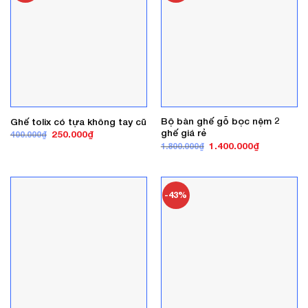
Bộ bàn ghế gỗ bọc nệm 2
Ghế tolix có tựa không tay cũ
ghế giá rẻ
Giá
Giá
250.000
₫
400.000
₫
gốc
hiện
Giá
Giá
1.400.000
₫
1.800.000
₫
là:
tại
gốc
hiện
400.000₫.
là:
là:
tại
250.000₫.
1.800.000₫.
là:
1.400.000₫
-43%