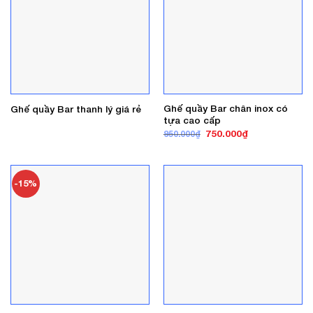
Ghế quầy Bar chân inox có
Ghế quầy Bar thanh lý giá rẻ
tựa cao cấp
Giá
Giá
750.000
₫
950.000
₫
gốc
hiện
là:
tại
950.000₫.
là:
750.000₫.
-15%