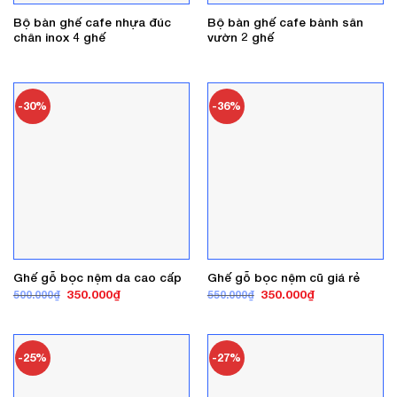
Bộ bàn ghế cafe nhựa đúc
Bộ bàn ghế cafe bành sân
chân inox 4 ghế
vườn 2 ghế
-30%
-36%
Ghế gỗ bọc nệm da cao cấp
Ghế gỗ bọc nệm cũ giá rẻ
Giá
Giá
Giá
Giá
350.000
₫
350.000
₫
500.000
₫
550.000
₫
gốc
hiện
gốc
hiện
là:
tại
là:
tại
500.000₫.
là:
550.000₫.
là:
350.000₫.
350.000₫.
-25%
-27%