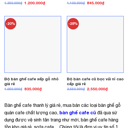
Giá
Giá
Giá
Giá
1.200.000
₫
845.000
₫
1.350.000
₫
1.100.000
₫
gốc
hiện
gốc
hiện
là:
tại
là:
tại
1.350.000₫.
là:
1.100.000₫.
là:
1.200.000₫.
845.000₫.
-20%
-28%
Bộ bàn ghế cafe xếp gỗ nhỏ
Bộ bàn cafe cũ bọc vải nỉ cao
giá rẻ
cấp giá rẻ
Giá
Giá
Giá
Giá
835.000
₫
2.550.000
₫
1.050.000
₫
3.550.000
₫
gốc
hiện
gốc
hiện
là:
tại
là:
tại
1.050.000₫.
là:
3.550.000₫.
là:
835.000₫.
2.550.000₫
Bàn ghế cafe thanh lý giá rẻ, mua bán các loại bàn ghế gỗ
bàn ghế cafe cũ
quán cafe chất lượng cao,
đã qua sử
dụng được vệ sinh tân trang như mới, bàn ghế cafe hàng
tồn kho giá rẻ, sofa cafe… Chúng tôi là đơn vị uy tín số 1