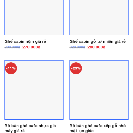
Ghế cabin nệm giá rẻ
Ghế cabin gỗ tự nhiên giá rẻ
Giá
Giá
Giá
Giá
270.000
₫
280.000
₫
290.000
₫
320.000
₫
gốc
hiện
gốc
hiện
là:
tại
là:
tại
290.000₫.
là:
320.000₫.
là:
270.000₫.
280.000₫.
-11%
-23%
Bộ bàn ghế cafe nhựa giả
Bộ bàn ghế cafe xếp gỗ nhỏ
mây giá rẻ
mặt lục giác