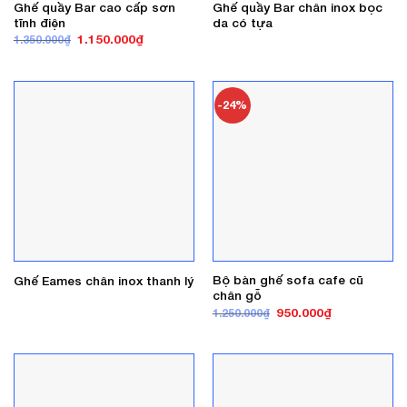
Ghế quầy Bar cao cấp sơn
Ghế quầy Bar chân inox bọc
tĩnh điện
da có tựa
Giá
Giá
1.150.000
₫
1.350.000
₫
gốc
hiện
là:
tại
1.350.000₫.
là:
1.150.000₫.
-24%
Bộ bàn ghế sofa cafe cũ
Ghế Eames chân inox thanh lý
chân gỗ
Giá
Giá
950.000
₫
1.250.000
₫
gốc
hiện
là:
tại
1.250.000₫.
là:
950.000₫.