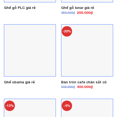
Ghế gỗ PLC giá rẻ
Ghế gỗ lunar giá rẻ
Giá
Giá
200.000
₫
350.000
₫
gốc
hiện
là:
tại
350.000₫.
là:
200.000₫.
-20%
Ghế obama giá rẻ
Bàn tròn cafe chân sắt cũ
Giá
Giá
400.000
₫
500.000
₫
gốc
hiện
là:
tại
500.000₫.
là:
400.000₫.
-13%
-5%