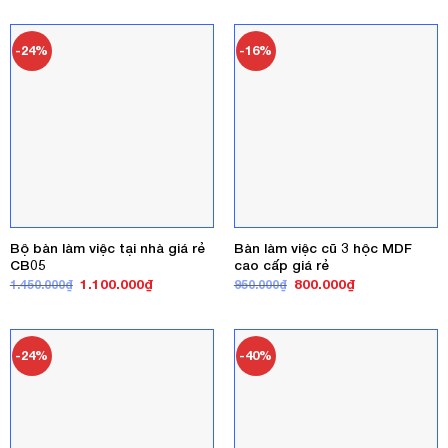
là:
tại
là:
tại
720.000₫.
là:
850.000₫.
là:
520.000₫.
700.000₫.
-24%
-16%
Bộ bàn làm việc tại nhà giá rẻ
Bàn làm việc cũ 3 hộc MDF
CB05
cao cấp giá rẻ
Giá
Giá
Giá
Giá
1.100.000
₫
800.000
₫
1.450.000
₫
950.000
₫
gốc
hiện
gốc
hiện
là:
tại
là:
tại
1.450.000₫.
là:
950.000₫.
là:
1.100.000₫.
800.000₫.
-24%
-40%