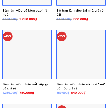
Bàn làm việc cũ kèm cabin 3
Bộ bàn làm việc tại nhà giá rẻ
ngăn
CB11
Giá
Giá
Giá
Giá
1.050.000
₫
800.000
₫
1.500.000
₫
1.100.000
₫
gốc
hiện
gốc
hiện
là:
tại
là:
tại
1.500.000₫.
là:
1.100.000₫.
là:
1.050.000₫.
800.000₫.
-40%
-25%
Bàn làm việc chân sắt xếp gọn
Bàn làm việc nhân viên cũ 1m2
cũ giá rẻ
có hộc giá rẻ
Giá
Giá
Giá
Giá
750.000
₫
640.000
₫
1.250.000
₫
850.000
₫
gốc
hiện
gốc
hiện
là:
tại
là:
tại
1.250.000₫.
là:
850.000₫.
là:
750.000₫.
640.000₫.