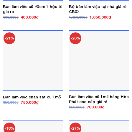
Bàn làm việc cũ 90cm 1 hộc tủ
Bộ bàn làm việc tại nhà giá rẻ
giá rẻ
CB03
Giá
Giá
Giá
Giá
400.000
₫
1.050.000
₫
600.000
₫
1.450.000
₫
gốc
hiện
gốc
hiện
là:
tại
là:
tại
600.000₫.
là:
1.450.000₫.
là:
400.000₫.
1.050.000₫
-21%
-26%
Bàn làm việc cũ 1m2 hàng Hòa
Bàn làm việc chân sắt cũ 1m5
Phát cao cấp giá rẻ
Giá
Giá
750.000
₫
950.000
₫
gốc
hiện
Giá
Giá
700.000
₫
950.000
₫
là:
tại
gốc
hiện
950.000₫.
là:
là:
tại
750.000₫.
950.000₫.
là:
700.000₫.
-18%
-27%