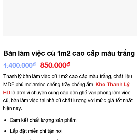
Bàn làm việc cũ 1m2 cao cấp màu trắng
Giá
Giá
₫
850.000
₫
1.400.000
gốc
hiện
Thanh lý bàn làm việc cũ 1m2 cao cấp màu trắng, chất liệu
là:
tại
Kho Thanh Lý
MDF phủ melamine chống trầy chống ẩm.
1.400.000₫.
là:
HD
là đơn vị chuyên cung cấp bàn ghế văn phòng làm việc
850.000₫.
cũ, bàn làm việc tại nhà cũ chất lượng với mức giá tốt nhất
hiện nay.
Cam kết chất lượng sản phẩm
Lắp đặt miễn phí tận nơi