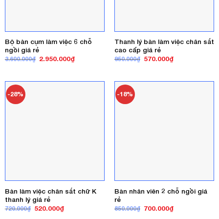
Bộ bàn cụm làm việc 6 chỗ
Thanh lý bàn làm việc chân sắt
ngồi giá rẻ
cao cấp giá rẻ
Giá
Giá
Giá
Giá
2.950.000
₫
570.000
₫
3.600.000
₫
950.000
₫
gốc
hiện
gốc
hiện
là:
tại
là:
tại
3.600.000₫.
là:
950.000₫.
là:
2.950.000₫.
570.000₫.
-28%
-18%
Bàn làm việc chân sắt chữ K
Bàn nhân viên 2 chỗ ngồi giá
thanh lý giá rẻ
rẻ
Giá
Giá
Giá
Giá
520.000
₫
700.000
₫
720.000
₫
850.000
₫
gốc
hiện
gốc
hiện