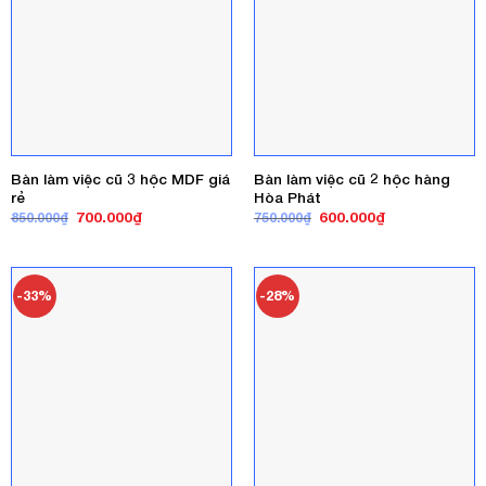
Bàn làm việc cũ 3 hộc MDF giá
Bàn làm việc cũ 2 hộc hàng
rẻ
Hòa Phát
Giá
Giá
Giá
Giá
700.000
₫
600.000
₫
850.000
₫
750.000
₫
gốc
hiện
gốc
hiện
là:
tại
là:
tại
850.000₫.
là:
750.000₫.
là:
700.000₫.
600.000₫.
-33%
-28%