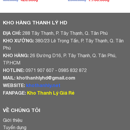
gốc
hiện
gốc
hiện
là:
tại
là:
tại
650.000₫.
là:
2.500.000₫.
là:
420.000₫.
1.700.000₫
KHO HÀNG THANH LÝ HD
ĐỊA CHỈ:
288 Tây Thạnh, P. Tây Thạnh, Q. Tân Phú
KHO XƯỞNG:
380/23 Lê Trọng Tấn, P. Tây Thạnh, Q. Tân
Phú
KHO HÀNG:
26 Đường D16, P. Tây Thạnh, Q. Tân Phú,
TP.HCM
HOTLINE:
0971 907 607 - 0985 832 872
MAIL:
khothanhlyhd@gmail.com
WEBSITE:
khothanhly.net
FANPAGE:
Kho Thanh Lý Giá Rẻ
VỀ CHÚNG TÔI
Giới thiệu
Tuyển dụng