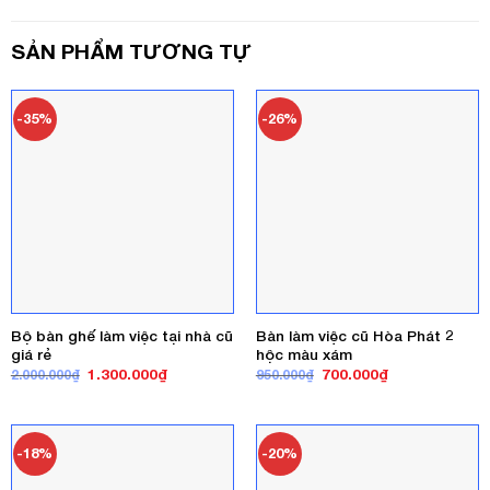
SẢN PHẨM TƯƠNG TỰ
-35%
-26%
Bộ bàn ghế làm việc tại nhà cũ
Bàn làm việc cũ Hòa Phát 2
giá rẻ
hộc màu xám
Giá
Giá
Giá
Giá
1.300.000
₫
700.000
₫
2.000.000
₫
950.000
₫
gốc
hiện
gốc
hiện
là:
tại
là:
tại
2.000.000₫.
là:
950.000₫.
là:
1.300.000₫.
700.000₫.
-18%
-20%