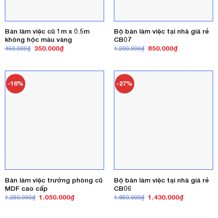
Bàn làm việc cũ 1m x 0.5m
Bộ bàn làm việc tại nhà giá rẻ
không hộc màu vàng
CB07
Giá
Giá
Giá
Giá
350.000
₫
850.000
₫
450.000
₫
1.200.000
₫
gốc
hiện
gốc
hiện
là:
tại
là:
tại
450.000₫.
là:
1.200.000₫.
là:
350.000₫.
850.000₫.
-16%
-27%
Bàn làm việc trưởng phòng cũ
Bộ bàn làm việc tại nhà giá rẻ
MDF cao cấp
CB06
Giá
Giá
Giá
Giá
1.050.000
₫
1.430.000
₫
1.250.000
₫
1.950.000
₫
gốc
hiện
gốc
hiện
là:
tại
là:
tại
1.250.000₫.
là:
1.950.000₫.
là: