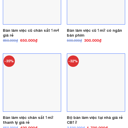
Bàn làm việc cũ chân sắt 1m4
Bàn làm việc cũ 1m2 có ngăn
giá rẻ
bàn phím
Giá
Giá
Giá
Giá
650.000
₫
300.000
₫
850.000
₫
500.000
₫
gốc
hiện
gốc
hiện
là:
tại
là:
tại
850.000₫.
là:
500.000₫.
là:
650.000₫.
300.000₫.
-35%
-32%
Bàn làm việc chân sắt 1m2
Bộ bàn làm việc tại nhà giá rẻ
thanh lý giá rẻ
CB12
Giá
Giá
Giá
Giá
420.000
₫
1.700.000
₫
650.000
₫
2.500.000
₫