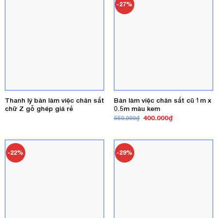
-27%
Thanh lý bàn làm việc chân sắt
Bàn làm việc chân sắt cũ 1m x
chữ Z gỗ ghép giá rẻ
0.5m màu kem
Giá
Giá
400.000
₫
550.000
₫
gốc
hiện
là:
tại
550.000₫.
là:
400.000₫.
-22%
-29%