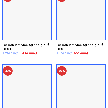
Bộ bàn làm việc tại nhà giá rẻ
Bộ bàn làm việc tại nhà giá rẻ
CB04
CB01
Giá
Giá
Giá
Giá
1.430.000
₫
800.000
₫
1.750.000
₫
1.100.000
₫
gốc
hiện
gốc
hiện
là:
tại
là:
tại
1.750.000₫.
là:
1.100.000₫.
là:
1.430.000₫.
800.000₫.
-30%
-27%