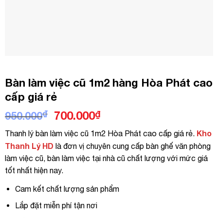
Bàn làm việc cũ 1m2 hàng Hòa Phát cao
cấp giá rẻ
Giá
Giá
₫
700.000
₫
950.000
gốc
hiện
Kho
Thanh lý bàn làm việc cũ 1m2 Hòa Phát cao cấp giá rẻ.
là:
tại
Thanh Lý HD
là đơn vị chuyên cung cấp bàn ghế văn phòng
950.000₫.
là:
làm việc cũ, bàn làm việc tại nhà cũ chất lượng với mức giá
700.000₫.
tốt nhất hiện nay.
Cam kết chất lượng sản phẩm
Lắp đặt miễn phí tận nơi