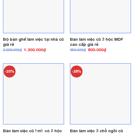
Bộ bàn ghế làm việc tại nhà cũ
Bàn làm việc cũ 3 hộc MDF
giá rẻ
cao cấp giá rẻ
Giá
Giá
Giá
Giá
1.300.000
₫
800.000
₫
2.000.000
₫
950.000
₫
gốc
hiện
gốc
hiện
là:
tại
là:
tại
2.000.000₫.
là:
950.000₫.
là:
1.300.000₫.
800.000₫.
-25%
-28%
Bàn làm việc cũ 1m1 có 2 hộc
Bàn làm việc 3 chỗ ngồi cũ