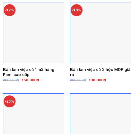
700.000₫.
1.430.000₫
-12%
-18%
Bàn làm việc cũ 1m2 hàng
Bàn làm việc cũ 3 hộc MDF giá
Fami cao cấp
rẻ
Giá
Giá
Giá
Giá
750.000
₫
700.000
₫
850.000
₫
850.000
₫
gốc
hiện
gốc
hiện
là:
tại
là:
tại
850.000₫.
là:
850.000₫.
là:
750.000₫.
700.000₫.
-23%