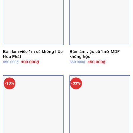
Bàn làm việc 1m cũ không hộc
Bàn làm việc cũ 1m2 MDF
Hòa Phát
không hộc
Giá
Giá
Giá
Giá
400.000
₫
450.000
₫
650.000
₫
650.000
₫
gốc
hiện
gốc
hiện
là:
tại
là:
tại
650.000₫.
là:
650.000₫.
là:
400.000₫.
450.000₫.
-18%
-33%