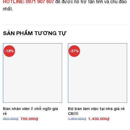
HOTLINE: 0971 907 607
để được hỗ trợ tận tình và chu đáo
nhất.
SẢN PHẨM TƯƠNG TỰ
-18%
-27%
Bàn nhân viên 2 chỗ ngồi giá
Bộ bàn làm việc tại nhà giá rẻ
rẻ
CB06
Giá
Giá
Giá
Giá
700.000
₫
1.430.000
₫
850.000
₫
1.950.000
₫
gốc
hiện
gốc
hiện
là:
tại
là:
tại
850.000₫.
là:
1.950.000₫.
là: