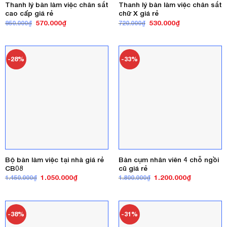
Thanh lý bàn làm việc chân sắt
Thanh lý bàn làm việc chân sắt
cao cấp giá rẻ
chữ X giá rẻ
Giá
Giá
Giá
Giá
570.000
₫
530.000
₫
950.000
₫
720.000
₫
gốc
hiện
gốc
hiện
là:
tại
là:
tại
950.000₫.
là:
720.000₫.
là:
570.000₫.
530.000₫.
-28%
-33%
Bộ bàn làm việc tại nhà giá rẻ
Bàn cụm nhân viên 4 chỗ ngồi
CB08
cũ giá rẻ
Giá
Giá
Giá
Giá
1.050.000
₫
1.200.000
₫
1.450.000
₫
1.800.000
₫
gốc
hiện
gốc
hiện
là:
tại
là:
tại
1.450.000₫.
là:
1.800.000₫.
là:
1.050.000₫.
1.200.000₫
-38%
-31%