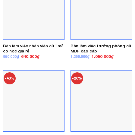
Bàn làm việc nhân viên cũ 1m2
Bàn làm việc trưởng phòng cũ
có hộc giá rẻ
MDF cao cấp
Giá
Giá
Giá
Giá
640.000
₫
1.050.000
₫
850.000
₫
1.250.000
₫
gốc
hiện
gốc
hiện
là:
tại
là:
tại
850.000₫.
là:
1.250.000₫.
là:
640.000₫.
1.050.000₫
-40%
-26%