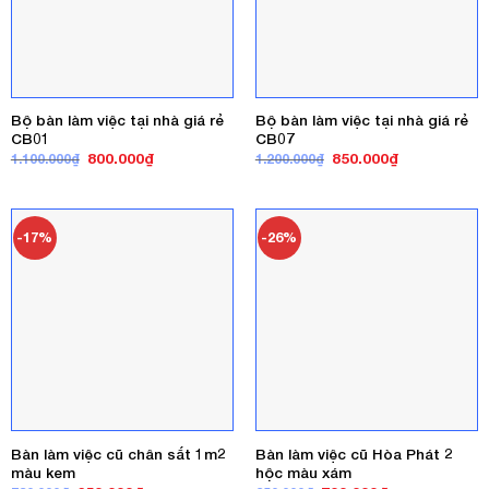
Bộ bàn làm việc tại nhà giá rẻ
Bộ bàn làm việc tại nhà giá rẻ
CB01
CB07
Giá
Giá
Giá
Giá
800.000
₫
850.000
₫
1.100.000
₫
1.200.000
₫
gốc
hiện
gốc
hiện
là:
tại
là:
tại
1.100.000₫.
là:
1.200.000₫.
là:
800.000₫.
850.000₫.
-17%
-26%
Bàn làm việc cũ chân sắt 1m2
Bàn làm việc cũ Hòa Phát 2
màu kem
hộc màu xám