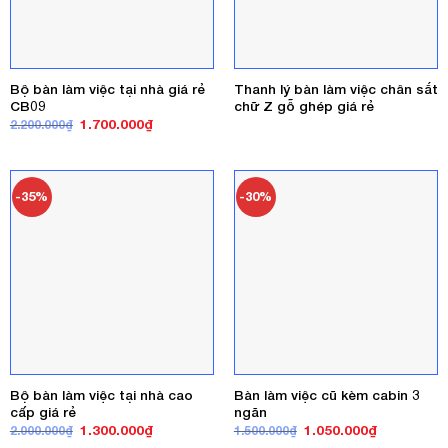
Bộ bàn làm việc tại nhà giá rẻ
Thanh lý bàn làm việc chân sắt
CB09
chữ Z gỗ ghép giá rẻ
Giá
Giá
1.700.000
₫
2.200.000
₫
gốc
hiện
là:
tại
2.200.000₫.
là:
1.700.000₫.
-35%
-30%
Bộ bàn làm việc tại nhà cao
Bàn làm việc cũ kèm cabin 3
cấp giá rẻ
ngăn
Giá
Giá
Giá
Giá
1.300.000
₫
1.050.000
₫
2.000.000
₫
1.500.000
₫
gốc
hiện
gốc
hiện