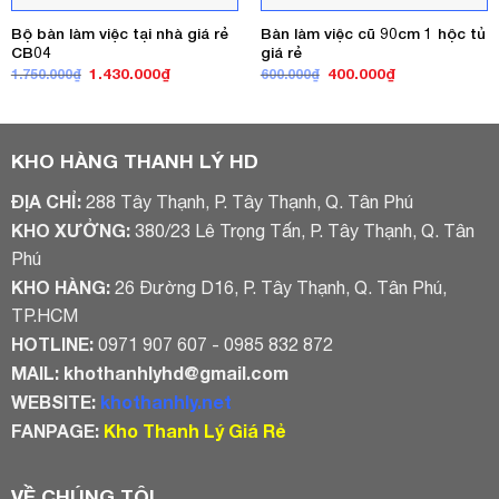
Bộ bàn làm việc tại nhà giá rẻ
Bàn làm việc cũ 90cm 1 hộc tủ
CB04
giá rẻ
Giá
Giá
Giá
Giá
1.430.000
₫
400.000
₫
1.750.000
₫
600.000
₫
gốc
hiện
gốc
hiện
là:
tại
là:
tại
1.750.000₫.
là:
600.000₫.
là:
1.430.000₫.
400.000₫.
KHO HÀNG THANH LÝ HD
ĐỊA CHỈ:
288 Tây Thạnh, P. Tây Thạnh, Q. Tân Phú
KHO XƯỞNG:
380/23 Lê Trọng Tấn, P. Tây Thạnh, Q. Tân
Phú
KHO HÀNG:
26 Đường D16, P. Tây Thạnh, Q. Tân Phú,
TP.HCM
HOTLINE:
0971 907 607 - 0985 832 872
MAIL:
khothanhlyhd@gmail.com
WEBSITE:
khothanhly.net
FANPAGE:
Kho Thanh Lý Giá Rẻ
VỀ CHÚNG TÔI