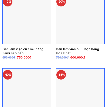
-12%
-20%
Bàn làm việc cũ 1m2 hàng
Bàn làm việc cũ 2 hộc hàng
Fami cao cấp
Hòa Phát
Giá
Giá
Giá
Giá
750.000
₫
600.000
₫
850.000
₫
750.000
₫
gốc
hiện
gốc
hiện
là:
tại
là:
tại
850.000₫.
là:
750.000₫.
là:
750.000₫.
600.000₫.
-40%
-18%