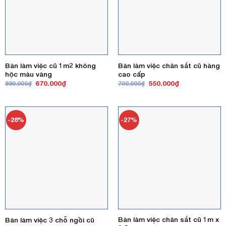
Bàn làm việc cũ 1m2 không
Bàn làm việc chân sắt cũ hàng
hộc màu vàng
cao cấp
Giá
Giá
Giá
Giá
670.000
₫
550.000
₫
890.000
₫
700.000
₫
gốc
hiện
gốc
hiện
là:
tại
là:
tại
890.000₫.
là:
700.000₫.
là:
670.000₫.
550.000₫.
-28%
-27%
Bàn làm việc chân sắt cũ 1m x
Bàn làm việc 3 chỗ ngồi cũ