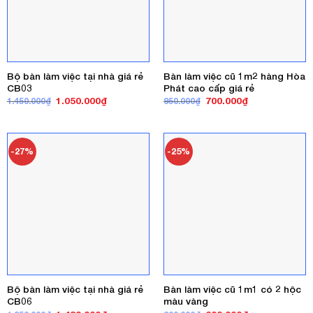
Bộ bàn làm việc tại nhà giá rẻ
Bàn làm việc cũ 1m2 hàng Hòa
CB03
Phát cao cấp giá rẻ
Giá
Giá
Giá
Giá
1.050.000
₫
700.000
₫
1.450.000
₫
950.000
₫
gốc
hiện
gốc
hiện
là:
tại
là:
tại
1.450.000₫.
là:
950.000₫.
là:
1.050.000₫.
700.000₫.
-27%
-25%
Bộ bàn làm việc tại nhà giá rẻ
Bàn làm việc cũ 1m1 có 2 hộc
CB06
màu vàng