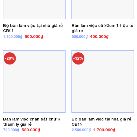
Bộ bàn làm việc tại nhà giá rẻ
Bàn làm việc cũ 90cm 1 hộc tủ
CB01
giá rẻ
Giá
Giá
Giá
Giá
800.000
₫
400.000
₫
1.100.000
₫
600.000
₫
gốc
hiện
gốc
hiện
là:
tại
là:
tại
1.100.000₫.
là:
600.000₫.
là:
800.000₫.
400.000₫.
-28%
-32%
Bàn làm việc chân sắt chữ K
Bộ bàn làm việc tại nhà giá rẻ
thanh lý giá rẻ
CB12
Giá
Giá
Giá
Giá
520.000
₫
1.700.000
₫
720.000
₫
2.500.000
₫
gốc
hiện
gốc
hiện