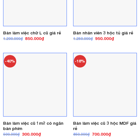
Bàn làm việc chữ L cũ giá rẻ
Bàn nhân viên 3 hộc tủ giá rẻ
Giá
Giá
Giá
Giá
850.000
₫
950.000
₫
1.200.000
₫
1.250.000
₫
gốc
hiện
gốc
hiện
là:
tại
là:
tại
1.200.000₫.
là:
1.250.000₫.
là:
850.000₫.
950.000₫.
-40%
-18%
Bàn làm việc cũ 1m2 có ngăn
Bàn làm việc cũ 3 hộc MDF giá
bàn phím
rẻ
Giá
Giá
Giá
Giá
300.000
₫
700.000
₫
500.000
₫
850.000
₫
gốc
hiện
gốc
hiện