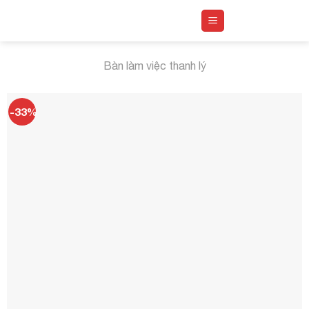
Skip
to
content
Bàn làm việc thanh lý
-33%