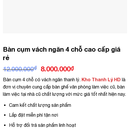
Bàn cụm vách ngăn 4 chỗ cao cấp giá
rẻ
Giá
Giá
₫
8.000.000
₫
12.000.000
gốc
hiện
Kho Thanh Lý HD
Bàn cụm 4 chỗ có vách ngăn thanh lý.
là
là:
tại
đơn vị chuyên cung cấp bàn ghế văn phòng làm việc cũ, bàn
12.000.000₫.
là:
làm việc tại nhà cũ chất lượng với mức giá tốt nhất hiện nay.
8.000.000₫.
Cam kết chất lượng sản phẩm
Lắp đặt miễn phí tận nơi
Hỗ trợ đổi trả sản phẩm linh hoạt