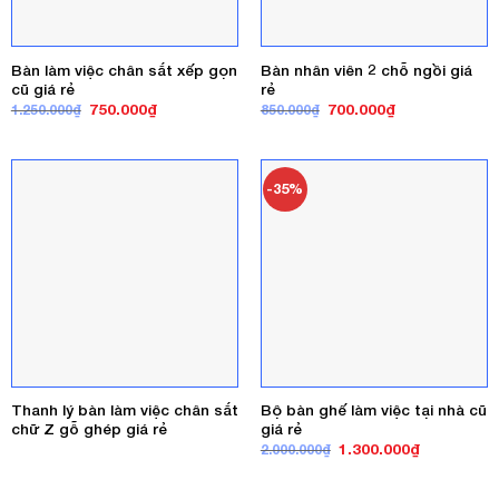
Bàn làm việc chân sắt xếp gọn
Bàn nhân viên 2 chỗ ngồi giá
cũ giá rẻ
rẻ
Giá
Giá
Giá
Giá
750.000
₫
700.000
₫
1.250.000
₫
850.000
₫
gốc
hiện
gốc
hiện
là:
tại
là:
tại
1.250.000₫.
là:
850.000₫.
là:
750.000₫.
700.000₫.
-35%
Thanh lý bàn làm việc chân sắt
Bộ bàn ghế làm việc tại nhà cũ
chữ Z gỗ ghép giá rẻ
giá rẻ
Giá
Giá
1.300.000
₫
2.000.000
₫
gốc
hiện
là:
tại
2.000.000₫.
là: