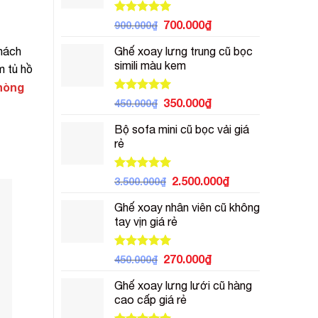
300.000₫.
Được xếp
Giá
Giá
700.000
₫
900.000
₫
hạng
5.00
gốc
hiện
5 sao
hách
Ghế xoay lưng trung cũ bọc
là:
tại
simili màu kem
900.000₫.
là:
m tủ hồ
700.000₫.
hòng
Được xếp
Giá
Giá
350.000
₫
450.000
₫
hạng
5.00
gốc
hiện
5 sao
Bộ sofa mini cũ bọc vải giá
là:
tại
rẻ
450.000₫.
là:
350.000₫.
Được xếp
Giá
Giá
2.500.000
₫
3.500.000
₫
hạng
5.00
gốc
hiện
5 sao
Ghế xoay nhân viên cũ không
là:
tại
tay vịn giá rẻ
3.500.000₫.
là:
2.500.000₫.
Được xếp
Giá
Giá
270.000
₫
450.000
₫
hạng
5.00
gốc
hiện
5 sao
Ghế xoay lưng lưới cũ hàng
là:
tại
cao cấp giá rẻ
450.000₫.
là:
270.000₫.