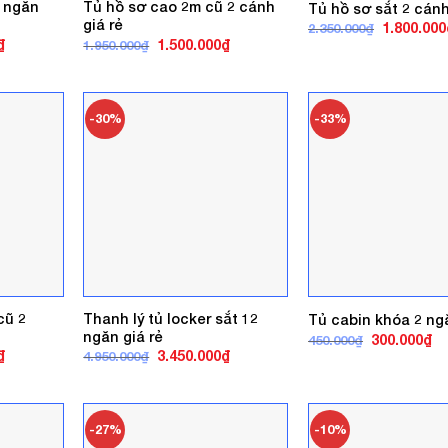
8 ngăn
Tủ hồ sơ cao 2m cũ 2 cánh
Tủ hồ sơ sắt 2 cánh
giá rẻ
Giá
1.800.000
2.350.000
₫
gốc
Giá
Giá
Giá
₫
1.500.000
₫
1.950.000
₫
là:
hiện
gốc
hiện
2.350.000₫
tại
là:
tại
.
là:
1.950.000₫.
là:
1.200.000₫.
1.500.000₫.
-30%
-33%
cũ 2
Thanh lý tủ locker sắt 12
Tủ cabin khóa 2 ngă
ngăn giá rẻ
Giá
Gi
300.000
₫
450.000
₫
gốc
hi
Giá
Giá
Giá
₫
3.450.000
₫
4.950.000
₫
là:
tại
hiện
gốc
hiện
450.000₫.
là:
tại
là:
tại
30
.
là:
4.950.000₫.
là:
1.400.000₫.
3.450.000₫.
-27%
-10%