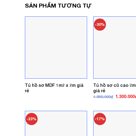
SẢN PHẨM TƯƠNG TỰ
-30%
Tủ hồ sơ MDF 1m2 x 2m giá
Tủ hồ sơ cũ cao 2
rẻ
giá rẻ
Giá
1.300.000
1.850.000
₫
gốc
là:
1.850.000₫
-23%
-17%