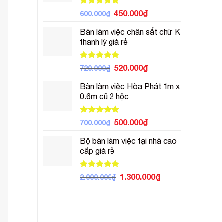
Được xếp
Giá
Giá
450.000
₫
600.000
₫
hạng
5.00
gốc
hiện
5 sao
Bàn làm việc chân sắt chữ K
là:
tại
thanh lý giá rẻ
600.000₫.
là:
450.000₫.
Được xếp
Giá
Giá
520.000
₫
720.000
₫
hạng
5.00
gốc
hiện
5 sao
Bàn làm việc Hòa Phát 1m x
là:
tại
0.6m cũ 2 hộc
720.000₫.
là:
520.000₫.
Được xếp
Giá
Giá
500.000
₫
700.000
₫
hạng
5.00
gốc
hiện
5 sao
Bộ bàn làm việc tại nhà cao
là:
tại
cấp giá rẻ
700.000₫.
là:
500.000₫.
Được xếp
Giá
Giá
1.300.000
₫
2.000.000
₫
hạng
5.00
gốc
hiện
5 sao
là:
tại
2.000.000₫.
là:
1.300.000₫.