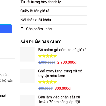
Tủ kệ trưng bày thanh lý
Quầy lễ tân giá rẻ
Nội thất xuất khẩu
Sản phẩm khác
SẢN PHẨM BÁN CHẠY
Bộ salon gỗ căm xe cũ giá rẻ
Được xếp
Giá
Giá
2.700.000
₫
4.000.000
₫
hạng
5.00
gốc
hiện
5 sao
Ghế xoay lưng trung cũ có
là:
tại
, sản
tay vịn màu kem
4.000.000₫.
là:
ủ kệ văn
2.700.000₫.
Được xếp
Giá
Giá
300.000
₫
400.000
₫
hạng
5.00
gốc
hiện
5 sao
inet.
Bàn làm việc chân sắt cũ
là:
tại
1m4 x 70cm hàng lắp đặt
400.000₫.
là: