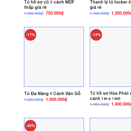
Tủ hồ sơ cũ 3 cánh MDF
Thanh lý tủ locker 
thấp giá rẻ
giá rẻ
Giá
Giá
Giá
750.000
₫
1.200.000
1.050.000
₫
1.450.000
₫
gốc
hiện
gốc
là:
tại
là:
1.050.000₫.
là:
1.450.000₫
750.000₫.
-17%
-13%
Tủ hồ sơ Hòa Phát 
Tủ Đa Năng 4 Cánh Vân Gỗ
cánh 1m x 1m8
Giá
Giá
1.000.000
₫
1.200.000
₫
gốc
hiện
Giá
1.400.000
1.600.000
₫
là:
tại
gốc
1.200.000₫.
là:
là:
1.000.000₫.
1.600.000₫
-22%