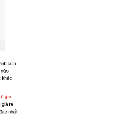
cánh cửa
ề nào
c khác
ơ giá
 giá rẻ
đáo nhất.