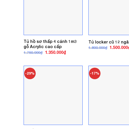
Tủ hồ sơ thấp 4 cánh 1m3
Tủ locker cũ 12 ngă
gỗ Acrylic cao cấp
Giá
1.500.000
1.800.000
₫
gốc
Giá
Giá
1.350.000
₫
1.750.000
₫
là:
gốc
hiện
1.800.000₫
là:
tại
1.750.000₫.
là:
1.350.000₫.
-29%
-17%