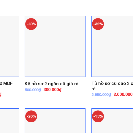
-40%
-32%
m2 MDF
Tủ hồ sơ cũ cao 3 
Kệ hồ sơ 2 ngăn cũ giá rẻ
rẻ
Giá
Giá
300.000
₫
500.000
₫
gốc
hiện
Giá
Giá
₫
2.000.000
2.950.000
₫
là:
tại
hiện
gốc
500.000₫.
là:
tại
là:
300.000₫.
.
là:
2.950.000₫
1.300.000₫.
-20%
-15%