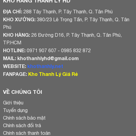
KHO HÀNG THANH LÝ HD
ĐỊA CHỈ:
288 Tây Thạnh, P. Tây Thạnh, Q. Tân Phú
KHO XƯỞNG:
380/23 Lê Trọng Tấn, P. Tây Thạnh, Q. Tân
Phú
KHO HÀNG:
26 Đường D16, P. Tây Thạnh, Q. Tân Phú,
TP.HCM
HOTLINE:
0971 907 607 - 0985 832 872
MAIL:
khothanhlyhd@gmail.com
WEBSITE:
khothanhly.net
FANPAGE:
Kho Thanh Lý Giá Rẻ
VỀ CHÚNG TÔI
Giới thiệu
Tuyển dụng
Chính sách bảo mật
Chính sách đổi trả
Chính sách thanh toán