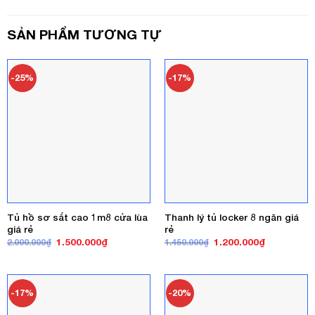
SẢN PHẨM TƯƠNG TỰ
-25%
-17%
Tủ hồ sơ sắt cao 1m8 cửa lùa
Thanh lý tủ locker 8 ngăn giá
giá rẻ
rẻ
Giá
Giá
Giá
Giá
1.500.000
₫
1.200.000
₫
2.000.000
₫
1.450.000
₫
gốc
hiện
gốc
hiện
là:
tại
là:
tại
2.000.000₫.
là:
1.450.000₫.
là:
1.500.000₫.
1.200.000₫
-17%
-20%