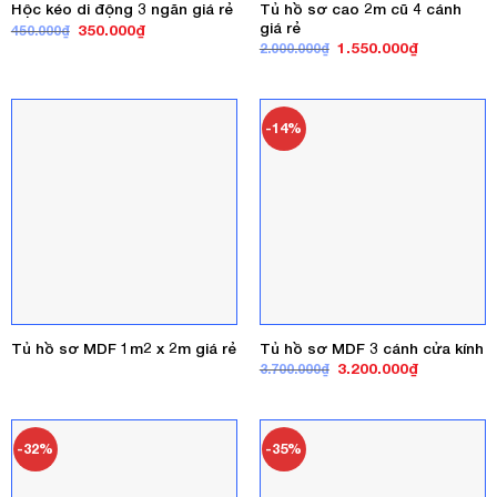
Tủ hồ sơ cao 2m cũ 4 cánh
Hộc kéo di động 3 ngăn giá rẻ
giá rẻ
Giá
Giá
350.000
₫
450.000
₫
gốc
hiện
Giá
Giá
1.550.000
₫
2.000.000
₫
là:
tại
gốc
hiện
450.000₫.
là:
là:
tại
350.000₫.
2.000.000₫.
là:
1.550.000₫
-14%
Tủ hồ sơ MDF 1m2 x 2m giá rẻ
Tủ hồ sơ MDF 3 cánh cửa kính
Giá
Giá
3.200.000
₫
3.700.000
₫
gốc
hiện
là:
tại
3.700.000₫.
là:
3.200.000₫
-32%
-35%