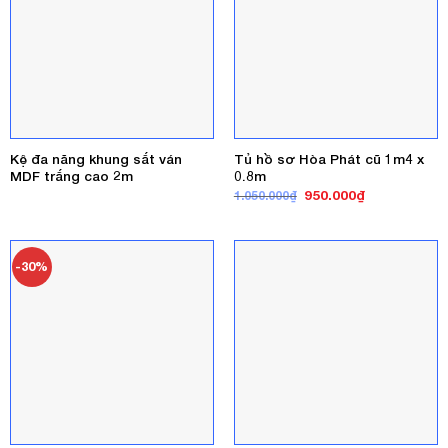
Kệ đa năng khung sắt ván
Tủ hồ sơ Hòa Phát cũ 1m4 x
MDF trắng cao 2m
0.8m
Giá
Giá
950.000
₫
1.050.000
₫
gốc
hiện
là:
tại
1.050.000₫.
là:
950.000₫.
-30%