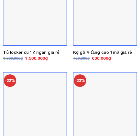
Tủ locker cũ 12 ngăn giá rẻ
Kệ gỗ 4 tầng cao 1m6 giá rẻ
Giá
Giá
Giá
Giá
1.500.000
₫
600.000
₫
1.800.000
₫
750.000
₫
gốc
hiện
gốc
hiện
là:
tại
là:
tại
1.800.000₫.
là:
750.000₫.
là:
1.500.000₫.
600.000₫.
-22%
-23%