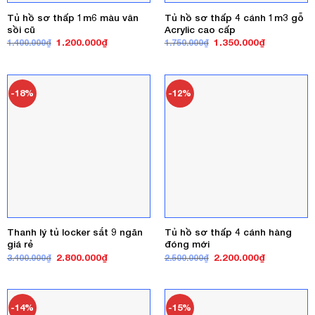
Tủ hồ sơ thấp 1m6 màu vân
Tủ hồ sơ thấp 4 cánh 1m3 gỗ
sồi cũ
Acrylic cao cấp
Giá
Giá
Giá
Giá
1.200.000
₫
1.350.000
₫
1.400.000
₫
1.750.000
₫
gốc
hiện
gốc
hiện
là:
tại
là:
tại
1.400.000₫.
là:
1.750.000₫.
là:
1.200.000₫.
1.350.000₫
-18%
-12%
Thanh lý tủ locker sắt 9 ngăn
Tủ hồ sơ thấp 4 cánh hàng
giá rẻ
đóng mới
Giá
Giá
Giá
Giá
2.800.000
₫
2.200.000
₫
3.400.000
₫
2.500.000
₫
gốc
hiện
gốc
hiện
là:
tại
là:
tại
3.400.000₫.
là:
2.500.000₫.
là:
2.800.000₫.
2.200.000₫
-14%
-15%