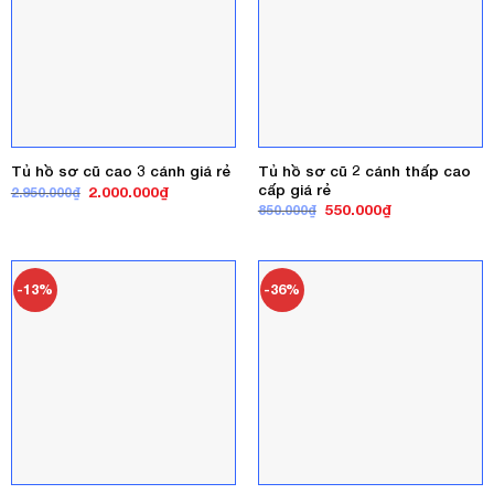
Tủ hồ sơ cũ 2 cánh thấp cao
Tủ hồ sơ cũ cao 3 cánh giá rẻ
cấp giá rẻ
Giá
Giá
2.000.000
₫
2.950.000
₫
gốc
hiện
Giá
Giá
550.000
₫
850.000
₫
là:
tại
gốc
hiện
2.950.000₫.
là:
là:
tại
2.000.000₫.
850.000₫.
là:
550.000₫.
-13%
-36%