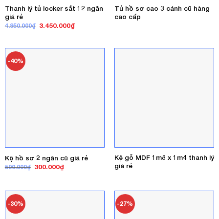
Thanh lý tủ locker sắt 12 ngăn
Tủ hồ sơ cao 3 cánh cũ hàng
giá rẻ
cao cấp
Giá
Giá
3.450.000
₫
4.950.000
₫
gốc
hiện
là:
tại
4.950.000₫.
là:
3.450.000₫.
-40%
Kệ gỗ MDF 1m8 x 1m4 thanh lý
Kệ hồ sơ 2 ngăn cũ giá rẻ
giá rẻ
Giá
Giá
300.000
₫
500.000
₫
gốc
hiện
là:
tại
500.000₫.
là:
300.000₫.
-30%
-27%