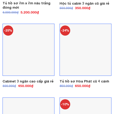
Tủ hồ sơ 2m x 2m nâu trắng
Hộc tủ cabin 3 ngăn cũ giá rẻ
đóng mới
Giá
Giá
350.000
₫
550.000
₫
gốc
hiện
Giá
Giá
5.200.000
₫
6.000.000
₫
là:
tại
gốc
hiện
550.000₫.
là:
là:
tại
350.000₫.
6.000.000₫.
là:
5.200.000₫.
-25%
-24%
Cabinet 3 ngăn cao cấp giá rẻ
Tủ hồ sơ Hòa Phát cũ 4 cánh
Giá
Giá
Giá
Giá
450.000
₫
650.000
₫
600.000
₫
850.000
₫
gốc
hiện
gốc
hiện
là:
tại
là:
tại
600.000₫.
là:
850.000₫.
là:
450.000₫.
650.000₫.
-10%