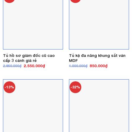
Tủ hồ sơ giám đốc cũ cao
Tủ kệ đa năng khung sắt ván
cấp 3 cánh giá rẻ
MDF
Giá
Giá
Giá
Giá
2.550.000
₫
850.000
₫
2.950.000
₫
1.000.000
₫
gốc
hiện
gốc
hiện
là:
tại
là:
tại
2.950.000₫.
là:
1.000.000₫.
là:
2.550.000₫.
850.000₫.
-13%
-32%