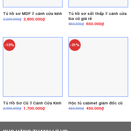
Tủ hồ sơ sắt thấp 2 cánh cửa
Tủ hồ sơ MDF 2 cánh cửa kính
lùa cũ giá rẻ
Giá
Giá
2.800.000
₫
3.200.000
₫
gốc
hiện
Giá
Giá
650.000
₫
950.000
₫
là:
tại
gốc
hiện
3.200.000₫.
là:
là:
tại
2.800.000₫.
950.000₫.
là:
650.000₫.
-15%
-31%
Tủ Hồ Sơ Cũ 3 Cánh Cửa Kính
Hộc tủ cabinet giám đốc cũ
Giá
Giá
Giá
Giá
1.700.000
₫
450.000
₫
2.000.000
₫
650.000
₫
gốc
hiện
gốc
hiện
là:
tại
là:
tại
2.000.000₫.
là:
650.000₫.
là:
1.700.000₫.
450.000₫.