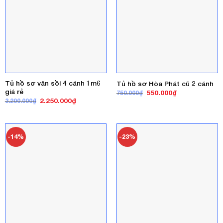
Tủ hồ sơ vân sồi 4 cánh 1m6
Tủ hồ sơ Hòa Phát cũ 2 cánh
giá rẻ
Giá
Giá
550.000
₫
750.000
₫
gốc
hiện
Giá
Giá
2.250.000
₫
3.200.000
₫
là:
tại
gốc
hiện
750.000₫.
là:
là:
tại
550.000₫.
3.200.000₫.
là:
2.250.000₫.
-14%
-23%