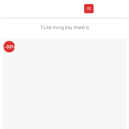
Skip
to
content
Tủ kệ trưng bày thanh lý
-33%