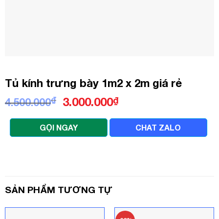
Tủ kính trưng bày 1m2 x 2m giá rẻ
Giá
Giá
₫
3.000.000
₫
4.500.000
gốc
hiện
là:
tại
GỌI NGAY
CHAT ZALO
4.500.000₫.
là:
3.000.000₫.
SẢN PHẨM TƯƠNG TỰ