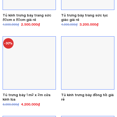
Tủ kính trưng bày trang sức
Tủ trưng bày trang sức lục
80cm x 80cm giá rẻ
giác giá rẻ
Giá
Giá
Giá
Giá
2.500.000
₫
3.200.000
₫
4.500.000
₫
4.000.000
₫
gốc
hiện
gốc
hiện
là:
tại
là:
tại
4.500.000₫.
là:
4.000.000₫.
là:
2.500.000₫.
3.200.000₫
-30%
Tủ trưng bày 1m2 x 2m cửa
Tủ kính trưng bày đồng hồ giá
kính lùa
rẻ
Giá
Giá
4.200.000
₫
6.000.000
₫
gốc
hiện
là:
tại
6.000.000₫.
là: