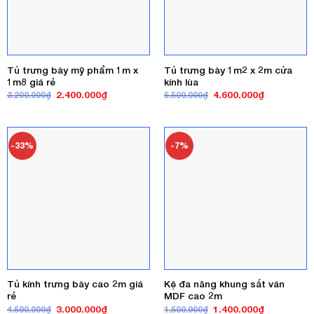
Tủ trưng bày mỹ phẩm 1m x
Tủ trưng bày 1m2 x 2m cửa
1m8 giá rẻ
kính lùa
Giá
Giá
Giá
Giá
2.400.000
₫
4.600.000
₫
3.200.000
₫
5.500.000
₫
gốc
hiện
gốc
hiện
là:
tại
là:
tại
3.200.000₫.
là:
5.500.000₫.
là:
2.400.000₫.
4.600.000₫
-33%
-7%
Tủ kính trưng bày cao 2m giá
Kệ đa năng khung sắt ván
rẻ
MDF cao 2m
Giá
Giá
Giá
Giá
3.000.000
₫
1.400.000
₫
4.500.000
₫
1.500.000
₫