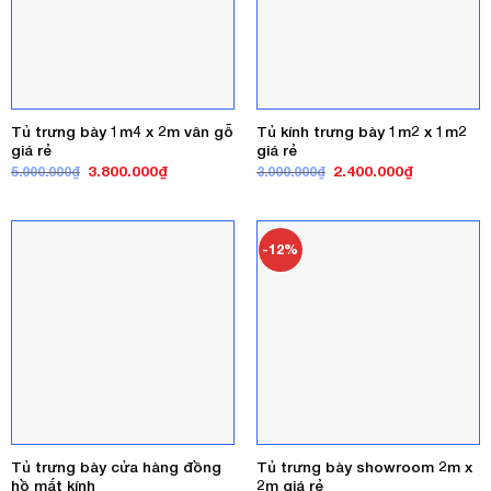
Tủ trưng bày 1m4 x 2m vân gỗ
Tủ kính trưng bày 1m2 x 1m2
giá rẻ
giá rẻ
Giá
Giá
Giá
Giá
3.800.000
₫
2.400.000
₫
5.000.000
₫
3.000.000
₫
gốc
hiện
gốc
hiện
là:
tại
là:
tại
5.000.000₫.
là:
3.000.000₫.
là:
3.800.000₫.
2.400.000₫
-12%
Tủ trưng bày cửa hàng đồng
Tủ trưng bày showroom 2m x
hồ mắt kính
2m giá rẻ