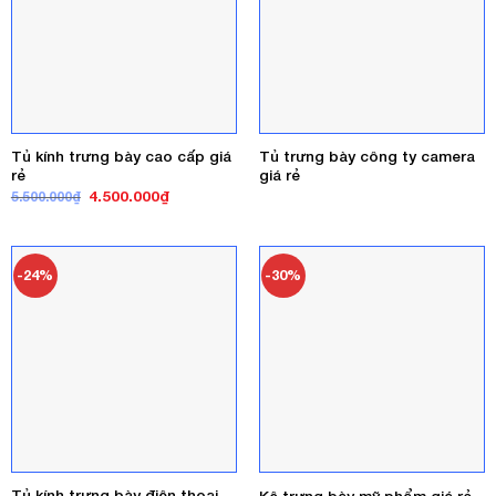
Tủ kính trưng bày cao cấp giá
Tủ trưng bày công ty camera
rẻ
giá rẻ
Giá
Giá
4.500.000
₫
5.500.000
₫
gốc
hiện
là:
tại
5.500.000₫.
là:
4.500.000₫.
-24%
-30%
Tủ kính trưng bày điện thoại
Kệ trưng bày mỹ phẩm giá rẻ