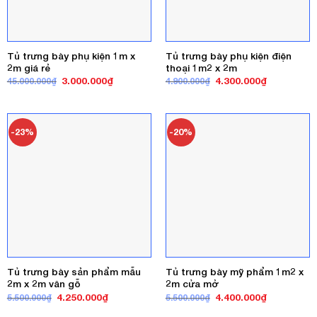
Tủ trưng bày phụ kiện 1m x
Tủ trưng bày phụ kiện điện
2m giá rẻ
thoại 1m2 x 2m
Giá
Giá
Giá
Giá
3.000.000
₫
4.300.000
₫
45.000.000
₫
4.900.000
₫
gốc
hiện
gốc
hiện
là:
tại
là:
tại
45.000.000₫.
là:
4.900.000₫.
là:
3.000.000₫.
4.300.000₫
-23%
-20%
Tủ trưng bày sản phẩm mẫu
Tủ trưng bày mỹ phẩm 1m2 x
2m x 2m vân gỗ
2m cửa mở
Giá
Giá
Giá
Giá
4.250.000
₫
4.400.000
₫
5.500.000
₫
5.500.000
₫
gốc
hiện
gốc
hiện
là:
tại
là:
tại