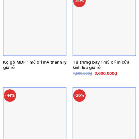
-20%
Kệ gỗ MDF 1m8 x 1m4 thanh lý
Tủ trưng bày 1m5 x 2m cửa
giá rẻ
kính lùa giá rẻ
Giá
Giá
3.600.000
₫
4.500.000
₫
gốc
hiện
là:
tại
4.500.000₫.
là:
3.600.000₫
-44%
-20%