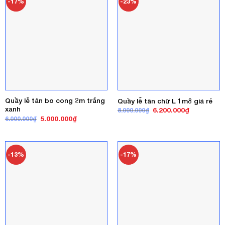
-17%
-23%
Quầy lễ tân bo cong 2m trắng
Quầy lễ tân chữ L 1m8 giá rẻ
xanh
Giá
Giá
6.200.000
₫
8.000.000
₫
gốc
hiện
Giá
Giá
5.000.000
₫
6.000.000
₫
là:
tại
gốc
hiện
8.000.000₫.
là:
là:
tại
6.200.000₫
6.000.000₫.
là:
5.000.000₫.
-13%
-17%