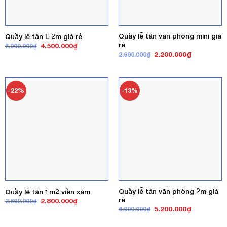
Quầy lễ tân văn phòng mini giá
Quầy lễ tân L 2m giá rẻ
rẻ
Giá
Giá
4.500.000
₫
6.000.000
₫
gốc
hiện
Giá
Giá
2.200.000
₫
2.600.000
₫
là:
tại
gốc
hiện
6.000.000₫.
là:
là:
tại
4.500.000₫.
2.600.000₫.
là:
2.200.000₫
-22%
-13%
Quầy lễ tân văn phòng 2m giá
Quầy lễ tân 1m2 viền xám
rẻ
Giá
Giá
2.800.000
₫
3.600.000
₫
gốc
hiện
Giá
Giá
5.200.000
₫
6.000.000
₫
là:
tại
gốc
hiện
3.600.000₫.
là:
là:
tại
2.800.000₫.