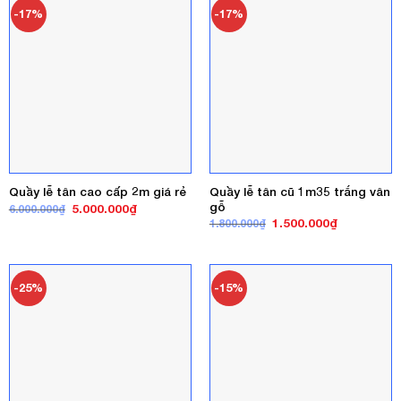
-17%
-17%
Quầy lễ tân cũ 1m35 trắng vân
Quầy lễ tân cao cấp 2m giá rẻ
gỗ
Giá
Giá
5.000.000
₫
6.000.000
₫
gốc
hiện
Giá
Giá
1.500.000
₫
1.800.000
₫
là:
tại
gốc
hiện
6.000.000₫.
là:
là:
tại
5.000.000₫.
1.800.000₫.
là:
1.500.000₫
-25%
-15%