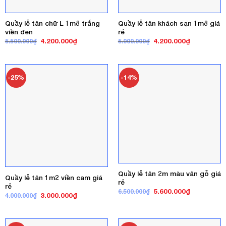
Quầy lễ tân chữ L 1m8 trắng
Quầy lễ tân khách sạn 1m8 giá
viền đen
rẻ
Giá
Giá
Giá
Giá
4.200.000
₫
4.200.000
₫
5.500.000
₫
5.000.000
₫
gốc
hiện
gốc
hiện
là:
tại
là:
tại
5.500.000₫.
là:
5.000.000₫.
là:
4.200.000₫.
4.200.000₫
-25%
-14%
Quầy lễ tân 2m màu vân gỗ giá
Quầy lễ tân 1m2 viền cam giá
rẻ
rẻ
Giá
Giá
5.600.000
₫
6.500.000
₫
Giá
Giá
3.000.000
₫
4.000.000
₫
gốc
hiện
gốc
hiện
là:
tại
là:
tại
6.500.000₫.
là:
4.000.000₫.
là:
5.600.000₫
3.000.000₫.