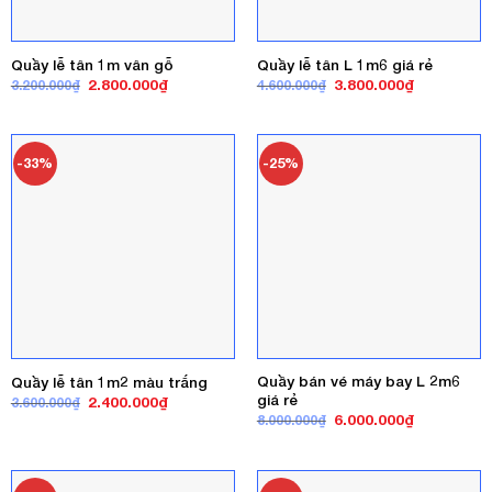
Quầy lễ tân 1m vân gỗ
Quầy lễ tân L 1m6 giá rẻ
Giá
Giá
Giá
Giá
2.800.000
₫
3.800.000
₫
3.200.000
₫
4.600.000
₫
gốc
hiện
gốc
hiện
là:
tại
là:
tại
3.200.000₫.
là:
4.600.000₫.
là:
2.800.000₫.
3.800.000₫
-33%
-25%
Quầy bán vé máy bay L 2m6
Quầy lễ tân 1m2 màu trắng
giá rẻ
Giá
Giá
2.400.000
₫
3.600.000
₫
gốc
hiện
Giá
Giá
6.000.000
₫
8.000.000
₫
là:
tại
gốc
hiện
3.600.000₫.
là:
là:
tại
2.400.000₫.
8.000.000₫.
là:
6.000.000₫