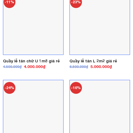
-11%
-23%
Quầy lễ tân chữ U 1m8 giá rẻ
Quầy lễ tân L 2m2 giá rẻ
Giá
Giá
Giá
Giá
4.000.000
₫
5.000.000
₫
4.500.000
₫
6.500.000
₫
gốc
hiện
gốc
hiện
là:
tại
là:
tại
4.500.000₫.
là:
6.500.000₫.
là:
4.000.000₫.
5.000.000₫
-24%
-16%