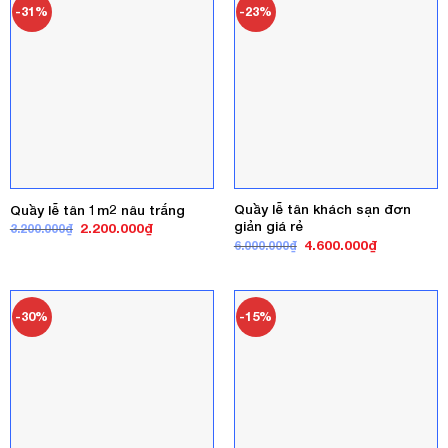
-31%
-23%
Quầy lễ tân khách sạn đơn
Quầy lễ tân 1m2 nâu trắng
giản giá rẻ
Giá
Giá
2.200.000
₫
3.200.000
₫
gốc
hiện
Giá
Giá
4.600.000
₫
6.000.000
₫
là:
tại
gốc
hiện
3.200.000₫.
là:
là:
tại
2.200.000₫.
6.000.000₫.
là:
4.600.000₫
-30%
-15%