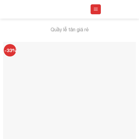
Skip
to
content
Quầy lễ tân giá rẻ
-33%