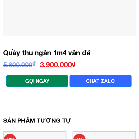
Quầy thu ngân 1m4 vân đá
Giá
Giá
₫
3.900.000
₫
5.800.000
gốc
hiện
là:
tại
GỌI NGAY
CHAT ZALO
5.800.000₫.
là:
3.900.000₫.
SẢN PHẨM TƯƠNG TỰ