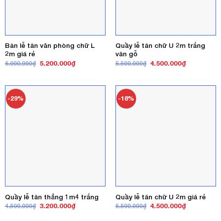
Bàn lễ tân văn phòng chữ L
Quầy lễ tân chữ U 2m trắng
2m giá rẻ
vân gỗ
Giá
Giá
Giá
Giá
5.200.000
₫
4.500.000
₫
6.000.000
₫
5.500.000
₫
gốc
hiện
gốc
hiện
là:
tại
là:
tại
6.000.000₫.
là:
5.500.000₫.
là:
5.200.000₫.
4.500.000₫
-29%
-18%
Quầy lễ tân thẳng 1m4 trắng
Quầy lễ tân chữ U 2m giá rẻ
Giá
Giá
Giá
Giá
3.200.000
₫
4.500.000
₫
4.500.000
₫
5.500.000
₫
gốc
hiện
gốc
hiện
là:
tại
là:
tại