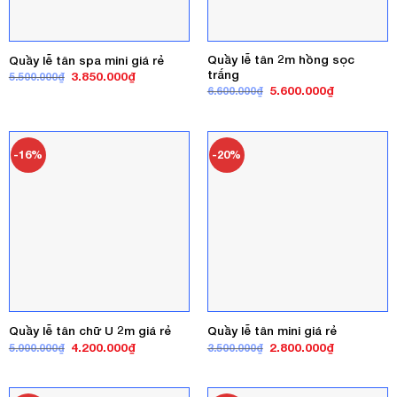
Quầy lễ tân 2m hồng sọc
Quầy lễ tân spa mini giá rẻ
trắng
Giá
Giá
3.850.000
₫
5.500.000
₫
gốc
hiện
Giá
Giá
5.600.000
₫
6.600.000
₫
là:
tại
gốc
hiện
5.500.000₫.
là:
là:
tại
3.850.000₫.
6.600.000₫.
là:
5.600.000₫
-16%
-20%
Quầy lễ tân chữ U 2m giá rẻ
Quầy lễ tân mini giá rẻ
Giá
Giá
Giá
Giá
4.200.000
₫
2.800.000
₫
5.000.000
₫
3.500.000
₫
gốc
hiện
gốc
hiện
là:
tại
là:
tại
5.000.000₫.
là:
3.500.000₫.
là:
4.200.000₫.
2.800.000₫