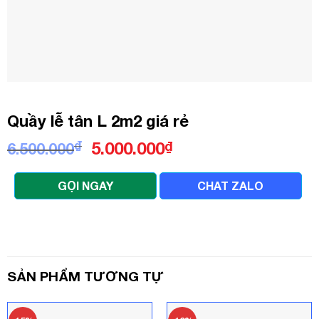
Quầy lễ tân L 2m2 giá rẻ
Giá
Giá
₫
5.000.000
₫
6.500.000
gốc
hiện
là:
tại
GỌI NGAY
CHAT ZALO
6.500.000₫.
là:
5.000.000₫.
SẢN PHẨM TƯƠNG TỰ