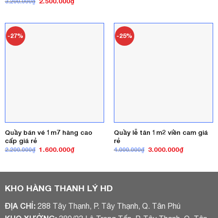
Giá
Giá
2.500.000
₫
3.200.000
₫
là:
tại
gốc
hiện
4.000.000₫.
là:
là:
tại
3.400.000₫
3.200.000₫.
là:
2.500.000₫.
-27%
-25%
Quầy bán vé 1m7 hàng cao
Quầy lễ tân 1m2 viền cam giá
cấp giá rẻ
rẻ
Giá
Giá
Giá
Giá
1.600.000
₫
3.000.000
₫
2.200.000
₫
4.000.000
₫
gốc
hiện
gốc
hiện
là:
tại
là:
tại
2.200.000₫.
là:
4.000.000₫.
là:
1.600.000₫.
3.000.000₫
KHO HÀNG THANH LÝ HD
ĐỊA CHỈ:
288 Tây Thạnh, P. Tây Thạnh, Q. Tân Phú