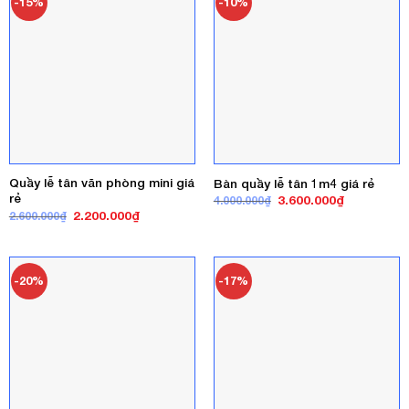
-15%
-10%
Quầy lễ tân văn phòng mini giá
Bàn quầy lễ tân 1m4 giá rẻ
rẻ
Giá
Giá
3.600.000
₫
4.000.000
₫
gốc
hiện
Giá
Giá
2.200.000
₫
2.600.000
₫
là:
tại
gốc
hiện
4.000.000₫.
là:
là:
tại
3.600.000₫
2.600.000₫.
là:
2.200.000₫.
-20%
-17%