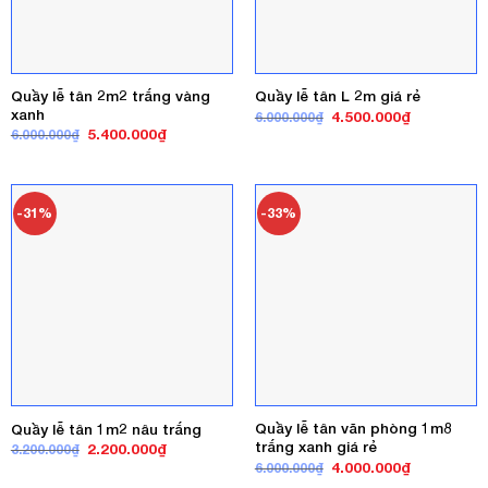
Quầy lễ tân 2m2 trắng vàng
Quầy lễ tân L 2m giá rẻ
xanh
Giá
Giá
4.500.000
₫
6.000.000
₫
gốc
hiện
Giá
Giá
5.400.000
₫
6.000.000
₫
là:
tại
gốc
hiện
6.000.000₫.
là:
là:
tại
4.500.000₫
6.000.000₫.
là:
5.400.000₫.
-31%
-33%
Quầy lễ tân văn phòng 1m8
Quầy lễ tân 1m2 nâu trắng
trắng xanh giá rẻ
Giá
Giá
2.200.000
₫
3.200.000
₫
gốc
hiện
Giá
Giá
4.000.000
₫
6.000.000
₫
là:
tại
gốc
hiện