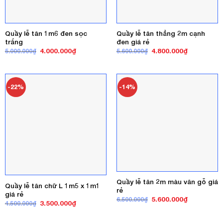
Quầy lễ tân 1m6 đen sọc
Quầy lễ tân thẳng 2m cạnh
trắng
đen giá rẻ
Giá
Giá
Giá
Giá
4.000.000
₫
4.800.000
₫
5.000.000
₫
5.600.000
₫
gốc
hiện
gốc
hiện
là:
tại
là:
tại
5.000.000₫.
là:
5.600.000₫.
là:
4.000.000₫.
4.800.000₫
-22%
-14%
Quầy lễ tân 2m màu vân gỗ giá
Quầy lễ tân chữ L 1m5 x 1m1
rẻ
giá rẻ
Giá
Giá
5.600.000
₫
6.500.000
₫
Giá
Giá
3.500.000
₫
4.500.000
₫
gốc
hiện
gốc
hiện
là:
tại
là:
tại
6.500.000₫.
là:
4.500.000₫.
là: