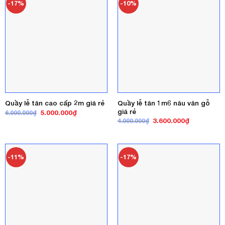
-17%
-10%
Quầy lễ tân 1m6 nâu vân gỗ
Quầy lễ tân cao cấp 2m giá rẻ
giá rẻ
Giá
Giá
5.000.000
₫
6.000.000
₫
gốc
hiện
Giá
Giá
3.600.000
₫
4.000.000
₫
là:
tại
gốc
hiện
6.000.000₫.
là:
là:
tại
5.000.000₫.
4.000.000₫.
là:
3.600.000₫
-11%
-17%