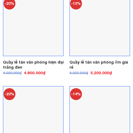
-20%
-13%
Quầy lễ tân văn phòng hiện đại
Quầy lễ tân văn phòng 2m giá
trắng đen
rẻ
Giá
Giá
Giá
Giá
4.800.000
₫
5.200.000
₫
6.000.000
₫
6.000.000
₫
gốc
hiện
gốc
hiện
là:
tại
là:
tại
6.000.000₫.
là:
6.000.000₫.
là:
4.800.000₫.
5.200.000₫
-20%
-14%