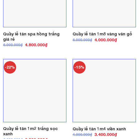
Quầy lễ tân spa hồng trắng
Quầy lễ tân 1m8 vàng vân gỗ
giá rẻ
Giá
Giá
4.000.000
₫
6.000.000
₫
gốc
hiện
Giá
Giá
4.800.000
₫
6.000.000
₫
là:
tại
gốc
hiện
6.000.000₫.
là:
là:
tại
4.000.000₫
6.000.000₫.
là:
4.800.000₫.
-22%
-15%
Quầy lễ tân 1m2 trắng sọc
Quầy lễ tân 1m4 viền xanh
xanh
Giá
Giá
3.400.000
₫
4.000.000
₫
gốc
hiện