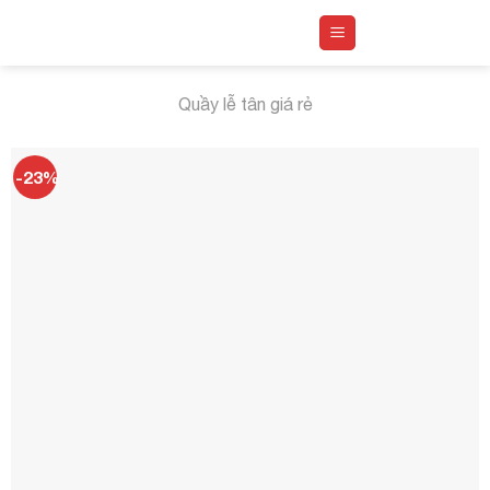
Skip
to
content
Quầy lễ tân giá rẻ
-23%