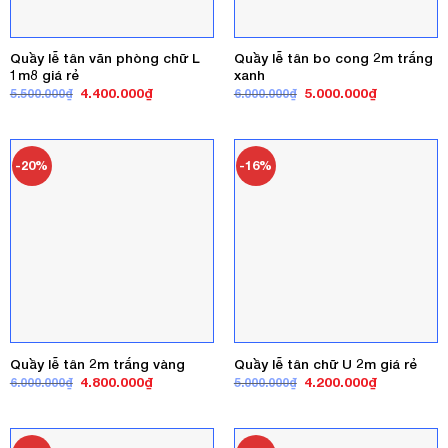
Quầy lễ tân văn phòng chữ L
Quầy lễ tân bo cong 2m trắng
1m8 giá rẻ
xanh
Giá
Giá
Giá
Giá
4.400.000
₫
5.000.000
₫
5.500.000
₫
6.000.000
₫
gốc
hiện
gốc
hiện
là:
tại
là:
tại
5.500.000₫.
là:
6.000.000₫.
là:
4.400.000₫.
5.000.000₫
-20%
-16%
Quầy lễ tân 2m trắng vàng
Quầy lễ tân chữ U 2m giá rẻ
Giá
Giá
Giá
Giá
4.800.000
₫
4.200.000
₫
6.000.000
₫
5.000.000
₫
gốc
hiện
gốc
hiện
là:
tại
là:
tại
6.000.000₫.
là:
5.000.000₫.
là:
4.800.000₫.
4.200.000₫