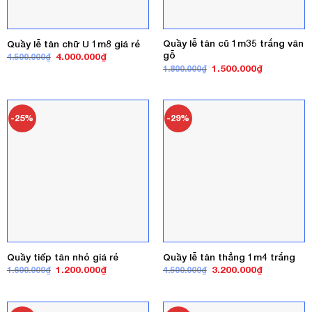
Quầy lễ tân cũ 1m35 trắng vân
Quầy lễ tân chữ U 1m8 giá rẻ
gỗ
Giá
Giá
4.000.000
₫
4.500.000
₫
gốc
hiện
Giá
Giá
1.500.000
₫
1.800.000
₫
là:
tại
gốc
hiện
4.500.000₫.
là:
là:
tại
4.000.000₫.
1.800.000₫.
là:
1.500.000₫
-25%
-29%
Quầy tiếp tân nhỏ giá rẻ
Quầy lễ tân thẳng 1m4 trắng
Giá
Giá
Giá
Giá
1.200.000
₫
3.200.000
₫
1.600.000
₫
4.500.000
₫
gốc
hiện
gốc
hiện
là:
tại
là:
tại
1.600.000₫.
là:
4.500.000₫.
là:
1.200.000₫.
3.200.000₫