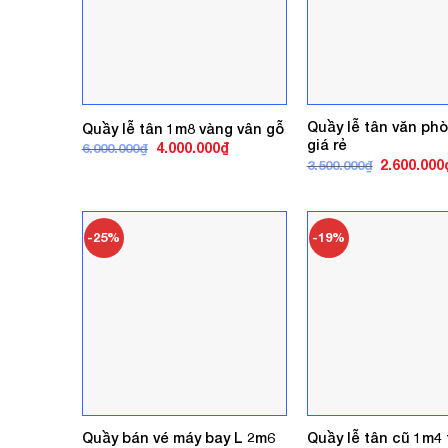
Quầy lễ tân văn ph
Quầy lễ tân 1m8 vàng vân gỗ
giá rẻ
Giá
Giá
4.000.000
₫
6.000.000
₫
gốc
hiện
Giá
2.600.000
3.500.000
₫
là:
tại
gốc
6.000.000₫.
là:
là:
4.000.000₫.
3.500.000₫
-25%
-19%
Quầy bán vé máy bay L 2m6
Quầy lễ tân cũ 1m4 