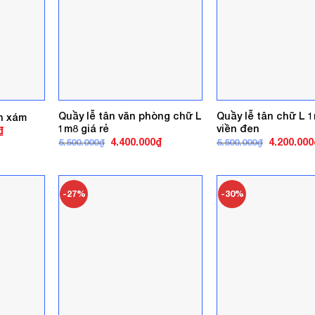
Quầy lễ tân văn phòng chữ L
Quầy lễ tân chữ L 
ền xám
1m8 giá rẻ
viền đen
Giá
₫
hiện
Giá
Giá
Giá
4.400.000
₫
4.200.000
5.500.000
₫
5.500.000
₫
tại
gốc
hiện
gốc
.
là:
là:
tại
là:
2.800.000₫.
5.500.000₫.
là:
5.500.000₫
4.400.000₫.
-27%
-30%