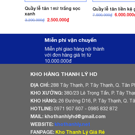
Quầy lễ tân 1m2 trắng sọc
Quầy lễ tân liền kệ 
xanh
Giá
6.000.000
7.500.000
₫
gốc
Giá
Giá
2.500.000
₫
3.200.000
₫
là:
gốc
hiện
7.500.000₫
là:
tại
3.200.000₫.
là:
2.500.000₫.
Miễn phí vận chuyển
Miễn phí giao hàng nội thành
với đơn hàng giá trị từ
10.000.000đ
KHO HÀNG THANH LÝ HD
ĐỊA CHỈ:
288 Tây Thạnh, P. Tây Thạnh, Q. Tân P
KHO XƯỞNG:
380/23 Lê Trọng Tấn, P. Tây Thạ
KHO HÀNG:
26 Đường D16, P. Tây Thạnh, Q. T
HOTLINE:
0971 907 607 - 0985 832 872
MAIL:
khothanhlyhd@gmail.com
WEBSITE:
khothanhly.net
FANPAGE:
Kho Thanh Lý Giá Rẻ