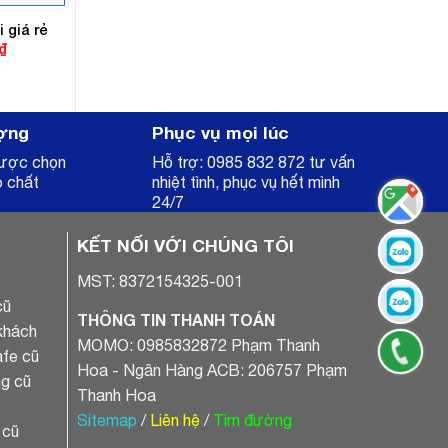
 giá rẻ
Giá
₫
hiện
tại
.
là:
3.850.000₫.
ợng
Phục vụ mọi lúc
được chọn
Hỗ trợ: 0985 832 872 tư vấn
o chất
nhiệt tình, phục vụ hết mình
24/7
KẾT NỐI VỚI CHÚNG TÔI
MST: 8372154325-001
cũ
THÔNG TIN THANH TOÁN
khách
MOMO: 0985832872 Phạm Thanh
fe cũ
Hoa - Ngân Hàng ACB: 206757 Phạm
g cũ
Thanh Hoa
Sitemap
/
Liên hệ
/
Tìm đường
 cũ