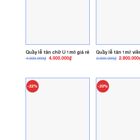
Quầy lễ tân chữ U 1m8 giá rẻ
Quầy lễ tân 1m2 vi
Giá
Giá
Giá
4.000.000
₫
2.800.000
4.500.000
₫
3.600.000
₫
gốc
hiện
gốc
là:
tại
là:
4.500.000₫.
là:
3.600.000₫
4.000.000₫.
-22%
-20%