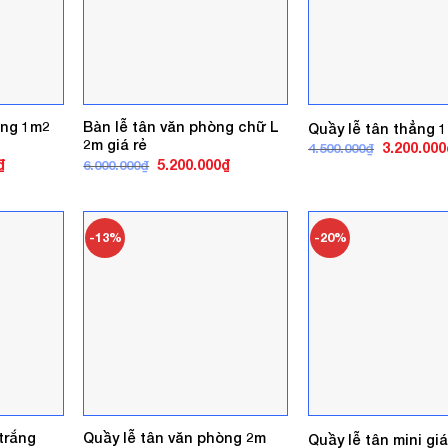
òng 1m2
Bàn lễ tân văn phòng chữ L
Quầy lễ tân thẳng 
2m giá rẻ
Giá
3.200.000
4.500.000
₫
gốc
Giá
Giá
Giá
₫
5.200.000
₫
6.000.000
₫
là:
hiện
gốc
hiện
4.500.000₫
tại
là:
tại
.
là:
6.000.000₫.
là:
2.600.000₫.
5.200.000₫.
-13%
-20%
trắng
Quầy lễ tân văn phòng 2m
Quầy lễ tân mini giá