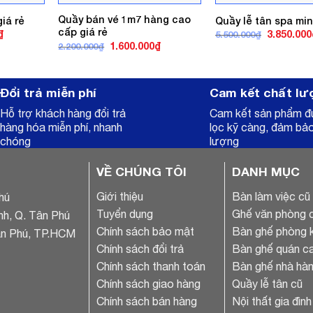
Quầy bán vé 1m7 hàng cao
giá rẻ
Quầy lễ tân spa mini
cấp giá rẻ
Giá
Giá
₫
3.850.000
5.500.000
₫
hiện
gốc
Giá
Giá
1.600.000
₫
2.200.000
₫
tại
là:
gốc
hiện
.
là:
5.500.000₫
là:
tại
6.000.000₫.
2.200.000₫.
là:
1.600.000₫.
Đổi trả miễn phí
Cam kết chất lư
Hỗ trợ khách hàng đổi trả
Cam kết sản phẩm 
hàng hóa miễn phí, nhanh
lọc kỹ càng, đảm bả
chóng
lượng
VỀ CHÚNG TÔI
DANH MỤC
Giới thiệu
Bàn làm việc cũ
hú
Tuyển dụng
Ghế văn phòng 
nh, Q. Tân Phú
Chính sách bảo mật
Bàn ghế phòng 
ân Phú, TP.HCM
Chính sách đổi trả
Bàn ghế quán ca
Chính sách thanh toán
Bàn ghế nhà hàn
Chính sách giao hàng
Quầy lễ tân cũ
Chính sách bán hàng
Nội thất gia đình