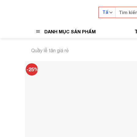
Skip
Tìm
to
kiếm:
content
DANH MỤC SẢN PHẨM
Quầy lễ tân giá rẻ
-25%