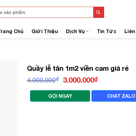
Trang Chủ
Giới Thiệu
Dịch Vụ
Tin Tức
Liên
Quầy lễ tân 1m2 viền cam giá rẻ
Giá
Giá
₫
3.000.000
₫
4.000.000
gốc
hiện
là:
tại
GỌI NGAY
CHAT ZALO
4.000.000₫.
là:
3.000.000₫.