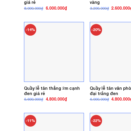
giá rẻ
vàng
Giá
Giá
Giá
6.000.000
₫
2.600.000
8.000.000
₫
3.200.000
₫
gốc
hiện
gốc
là:
tại
là:
8.000.000₫.
là:
3.200.000₫
6.000.000₫.
-14%
-20%
Quầy lễ tân thẳng 2m cạnh
Quầy lễ tân văn ph
đen giá rẻ
đại trắng đen
Giá
Giá
Giá
4.800.000
₫
4.800.000
5.600.000
₫
6.000.000
₫
gốc
hiện
gốc
là:
tại
là:
5.600.000₫.
là:
6.000.000₫
4.800.000₫.
-11%
-22%