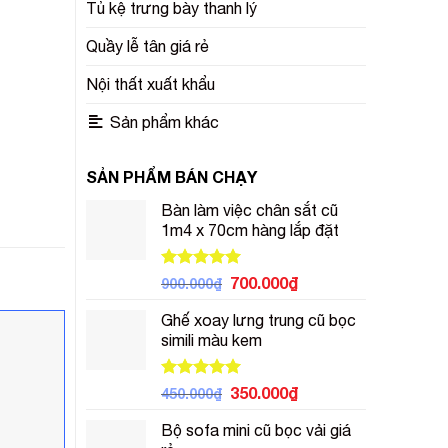
Tủ kệ trưng bày thanh lý
Quầy lễ tân giá rẻ
Nội thất xuất khẩu
Sản phẩm khác
SẢN PHẨM BÁN CHẠY
Bàn làm việc chân sắt cũ
1m4 x 70cm hàng lắp đặt
Được xếp
Giá
Giá
700.000
₫
900.000
₫
hạng
5.00
gốc
hiện
5 sao
Ghế xoay lưng trung cũ bọc
là:
tại
simili màu kem
900.000₫.
là:
700.000₫.
Được xếp
Giá
Giá
350.000
₫
450.000
₫
hạng
5.00
gốc
hiện
5 sao
Bộ sofa mini cũ bọc vải giá
là:
tại