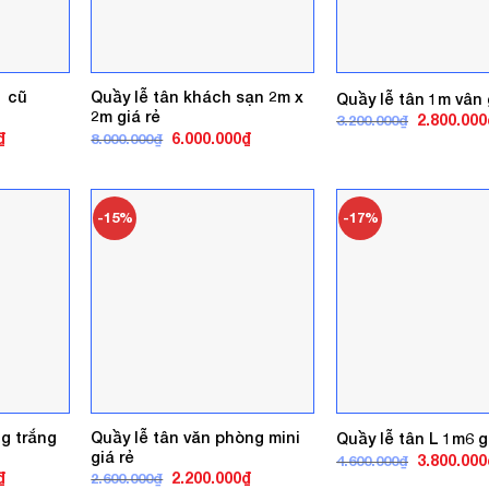
1 cũ
Quầy lễ tân khách sạn 2m x
Quầy lễ tân 1m vân
2m giá rẻ
Giá
2.800.000
3.200.000
₫
gốc
Giá
Giá
Giá
₫
6.000.000
₫
8.000.000
₫
là:
hiện
gốc
hiện
3.200.000₫
tại
là:
tại
.
là:
8.000.000₫.
là:
2.400.000₫.
6.000.000₫.
-15%
-17%
g trắng
Quầy lễ tân văn phòng mini
Quầy lễ tân L 1m6 g
giá rẻ
Giá
3.800.000
4.600.000
₫
gốc
Giá
Giá
Giá
₫
2.200.000
₫
2.600.000
₫