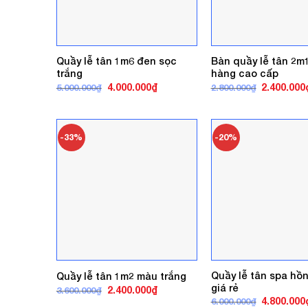
Quầy lễ tân 1m6 đen sọc
Bàn quầy lễ tân 2m
trắng
hàng cao cấp
Giá
Giá
Giá
4.000.000
₫
2.400.000
5.000.000
₫
2.800.000
₫
gốc
hiện
gốc
là:
tại
là:
5.000.000₫.
là:
2.800.000₫
4.000.000₫.
-33%
-20%
Quầy lễ tân spa hồn
Quầy lễ tân 1m2 màu trắng
giá rẻ
Giá
Giá
2.400.000
₫
3.600.000
₫
gốc
hiện
Giá
4.800.000
6.000.000
₫