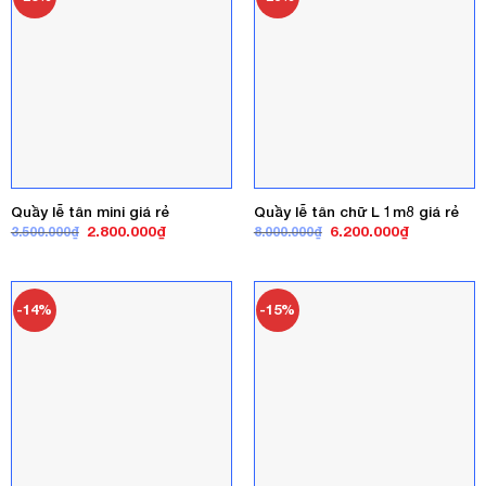
Quầy lễ tân mini giá rẻ
Quầy lễ tân chữ L 1m8 giá rẻ
Giá
Giá
Giá
Giá
2.800.000
₫
6.200.000
₫
3.500.000
₫
8.000.000
₫
gốc
hiện
gốc
hiện
là:
tại
là:
tại
3.500.000₫.
là:
8.000.000₫.
là:
2.800.000₫.
6.200.000₫
-14%
-15%