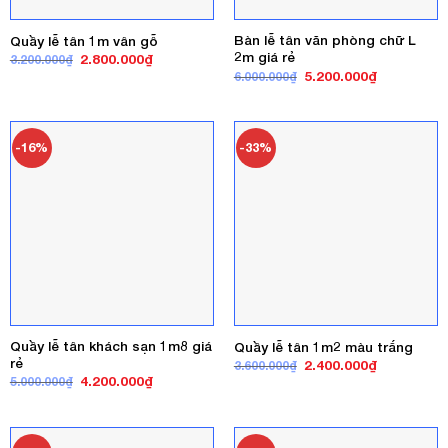
Bàn lễ tân văn phòng chữ L
Quầy lễ tân 1m vân gỗ
2m giá rẻ
Giá
Giá
2.800.000
₫
3.200.000
₫
gốc
hiện
Giá
Giá
5.200.000
₫
6.000.000
₫
là:
tại
gốc
hiện
3.200.000₫.
là:
là:
tại
2.800.000₫.
6.000.000₫.
là:
5.200.000₫
-16%
-33%
Quầy lễ tân khách sạn 1m8 giá
Quầy lễ tân 1m2 màu trắng
rẻ
Giá
Giá
2.400.000
₫
3.600.000
₫
gốc
hiện
Giá
Giá
4.200.000
₫
5.000.000
₫
là:
tại
gốc
hiện
3.600.000₫.
là:
là:
tại
2.400.000₫
5.000.000₫.
là:
4.200.000₫.