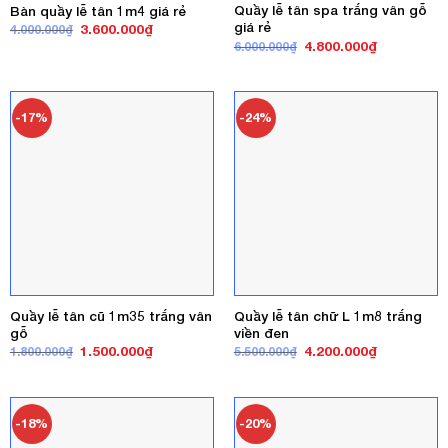
Quầy lễ tân spa trắng vân gỗ
Bàn quầy lễ tân 1m4 giá rẻ
giá rẻ
Giá
Giá
3.600.000
₫
4.000.000
₫
gốc
hiện
Giá
Giá
4.800.000
₫
6.000.000
₫
là:
tại
gốc
hiện
4.000.000₫.
là:
là:
tại
3.600.000₫.
6.000.000₫.
là:
4.800.000₫
-17%
-24%
Quầy lễ tân cũ 1m35 trắng vân
Quầy lễ tân chữ L 1m8 trắng
gỗ
viền đen
Giá
Giá
Giá
Giá
1.500.000
₫
4.200.000
₫
1.800.000
₫
5.500.000
₫
gốc
hiện
gốc
hiện
là:
tại
là:
tại
1.800.000₫.
là:
5.500.000₫.
là:
1.500.000₫.
4.200.000₫
-18%
-20%