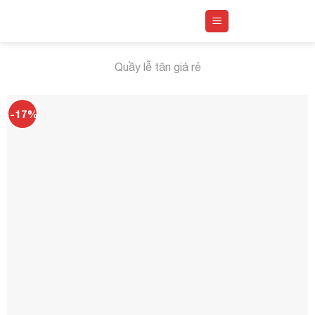
Skip
to
content
Quầy lễ tân giá rẻ
-17%