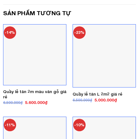
SẢN PHẨM TƯƠNG TỰ
-14%
-23%
Quầy lễ tân 2m màu vân gỗ giá
Quầy lễ tân L 2m2 giá rẻ
rẻ
Giá
Giá
5.000.000
₫
6.500.000
₫
Giá
Giá
5.600.000
₫
6.500.000
₫
gốc
hiện
gốc
hiện
là:
tại
là:
tại
6.500.000₫.
là:
6.500.000₫.
là:
5.000.000₫
5.600.000₫.
-11%
-10%