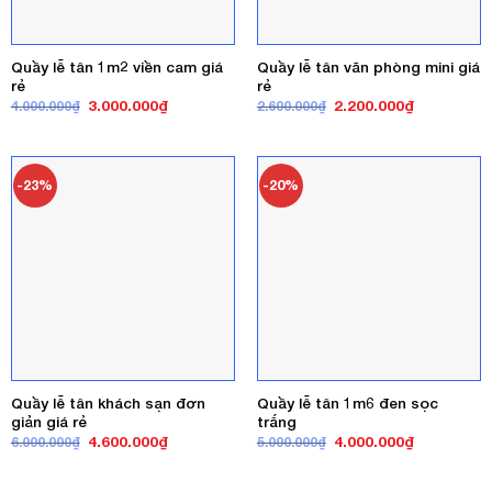
Quầy lễ tân 1m2 viền cam giá
Quầy lễ tân văn phòng mini giá
rẻ
rẻ
Giá
Giá
Giá
Giá
3.000.000
₫
2.200.000
₫
4.000.000
₫
2.600.000
₫
gốc
hiện
gốc
hiện
là:
tại
là:
tại
4.000.000₫.
là:
2.600.000₫.
là:
3.000.000₫.
2.200.000₫
-23%
-20%
Quầy lễ tân khách sạn đơn
Quầy lễ tân 1m6 đen sọc
giản giá rẻ
trắng
Giá
Giá
Giá
Giá
4.600.000
₫
4.000.000
₫
6.000.000
₫
5.000.000
₫
gốc
hiện
gốc
hiện
là:
tại
là:
tại
6.000.000₫.
là:
5.000.000₫.
là: