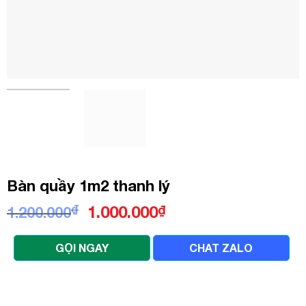
Bàn quầy 1m2 thanh lý
Giá
Giá
₫
1.000.000
₫
1.200.000
gốc
hiện
là:
tại
GỌI NGAY
CHAT ZALO
1.200.000₫.
là:
1.000.000₫.