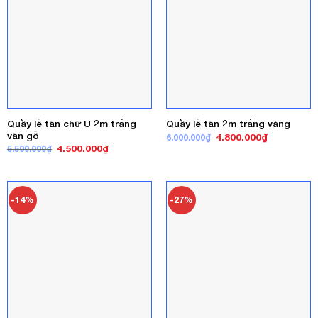
Quầy lễ tân chữ U 2m trắng
Quầy lễ tân 2m trắng vàng
vân gỗ
Giá
Giá
4.800.000
₫
6.000.000
₫
gốc
hiện
Giá
Giá
4.500.000
₫
5.500.000
₫
là:
tại
gốc
hiện
6.000.000₫.
là:
là:
tại
4.800.000₫
5.500.000₫.
là:
4.500.000₫.
-14%
-27%