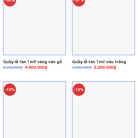
-33%
-31%
Quầy lễ tân 1m8 vàng vân gỗ
Quầy lễ tân 1m2 nâu trắng
Giá
Giá
Giá
Giá
4.000.000
₫
2.200.000
₫
6.000.000
₫
3.200.000
₫
gốc
hiện
gốc
hiện
là:
tại
là:
tại
6.000.000₫.
là:
3.200.000₫.
là:
4.000.000₫.
2.200.000₫
-13%
-13%