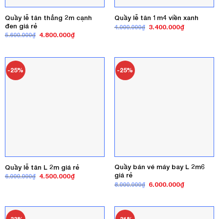
Quầy lễ tân thẳng 2m cạnh
Quầy lễ tân 1m4 viền xanh
đen giá rẻ
Giá
Giá
3.400.000
₫
4.000.000
₫
gốc
hiện
Giá
Giá
4.800.000
₫
5.600.000
₫
là:
tại
gốc
hiện
4.000.000₫.
là:
là:
tại
3.400.000₫
5.600.000₫.
là:
4.800.000₫.
-25%
-25%
Quầy bán vé máy bay L 2m6
Quầy lễ tân L 2m giá rẻ
giá rẻ
Giá
Giá
4.500.000
₫
6.000.000
₫
gốc
hiện
Giá
Giá
6.000.000
₫
8.000.000
₫
là:
tại
gốc
hiện
6.000.000₫.
là:
là:
tại
4.500.000₫.
8.000.000₫.
là:
6.000.000₫