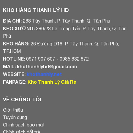
4.600.000₫.
4.000.000₫
KHO HÀNG THANH LÝ HD
ĐỊA CHỈ:
288 Tây Thạnh, P. Tây Thạnh, Q. Tân Phú
KHO XƯỞNG:
380/23 Lê Trọng Tấn, P. Tây Thạnh, Q. Tân
Phú
KHO HÀNG:
26 Đường D16, P. Tây Thạnh, Q. Tân Phú,
TP.HCM
HOTLINE:
0971 907 607 - 0985 832 872
MAIL:
khothanhlyhd@gmail.com
WEBSITE:
khothanhly.net
FANPAGE:
Kho Thanh Lý Giá Rẻ
VỀ CHÚNG TÔI
Giới thiệu
Tuyển dụng
Chính sách bảo mật
Chính sách đổi trả