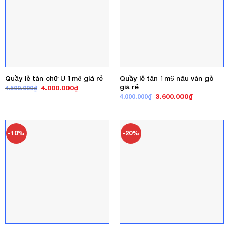
Quầy lễ tân 1m6 nâu vân gỗ
Quầy lễ tân chữ U 1m8 giá rẻ
giá rẻ
Giá
Giá
4.000.000
₫
4.500.000
₫
gốc
hiện
Giá
Giá
3.600.000
₫
4.000.000
₫
là:
tại
gốc
hiện
4.500.000₫.
là:
là:
tại
4.000.000₫.
4.000.000₫.
là:
3.600.000₫
-10%
-20%