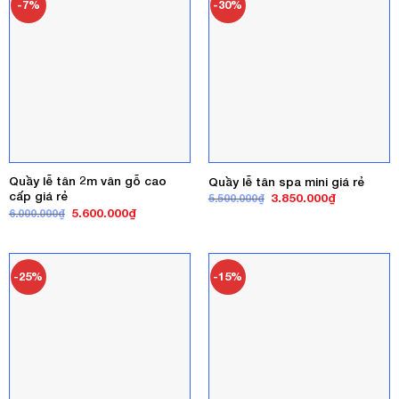
-7%
-30%
Quầy lễ tân 2m vân gỗ cao
Quầy lễ tân spa mini giá rẻ
cấp giá rẻ
Giá
Giá
3.850.000
₫
5.500.000
₫
gốc
hiện
Giá
Giá
5.600.000
₫
6.000.000
₫
là:
tại
gốc
hiện
5.500.000₫.
là:
là:
tại
3.850.000₫
6.000.000₫.
là:
5.600.000₫.
-25%
-15%