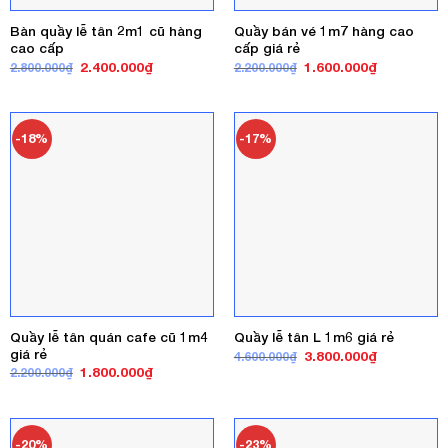
Bàn quầy lễ tân 2m1 cũ hàng
Quầy bán vé 1m7 hàng cao
cao cấp
cấp giá rẻ
Giá
Giá
Giá
Giá
2.400.000
₫
1.600.000
₫
2.800.000
₫
2.200.000
₫
gốc
hiện
gốc
hiện
là:
tại
là:
tại
2.800.000₫.
là:
2.200.000₫.
là:
2.400.000₫.
1.600.000₫
-18%
-17%
Quầy lễ tân quán cafe cũ 1m4
Quầy lễ tân L 1m6 giá rẻ
giá rẻ
Giá
Giá
3.800.000
₫
4.600.000
₫
gốc
hiện
Giá
Giá
1.800.000
₫
2.200.000
₫
là:
tại
gốc
hiện
4.600.000₫.
là:
là:
tại
3.800.000₫
2.200.000₫.
là:
1.800.000₫.
-20%
-23%