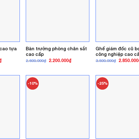
 cao tựa
Bàn trưởng phòng chân sắt
Ghế giám đốc cũ b
cao cấp
công nghiệp cao c
Giá
Giá
Giá
Giá
₫
2.200.000
₫
2.850.000
2.600.000
₫
3.500.000
₫
hiện
gốc
hiện
gốc
tại
là:
tại
là:
.
là:
2.600.000₫.
là:
3.500.000₫
2.400.000₫.
2.200.000₫.
-10%
-25%