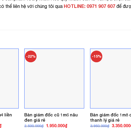
HOTLINE: 0971 907 607
ó thể liên hệ với chúng tôi qua
để đượ
-22%
-15%
4 liền
Bàn giám đốc cũ 1m6 nâu
Bàn giám đốc 1m8 
đen giá rẻ
thanh lý giá rẻ
Giá
Giá
Giá
Giá
₫
1.950.000
₫
3.350.000
2.500.000
₫
3.950.000
₫
hiện
gốc
hiện
gốc