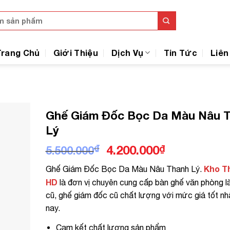
Trang Chủ
Giới Thiệu
Dịch Vụ
Tin Tức
Liên
Ghế Giám Đốc Bọc Da Màu Nâu 
Lý
Giá
Giá
₫
4.200.000
₫
5.500.000
gốc
hiện
Kho T
Ghế Giám Đốc Bọc Da Màu Nâu Thanh Lý.
là:
tại
HD
là đơn vị chuyên cung cấp bàn ghế văn phòng l
5.500.000₫.
là:
cũ, ghế giám đốc cũ chất lượng với mức giá tốt nh
4.200.000₫.
nay.
Cam kết chất lượng sản phẩm