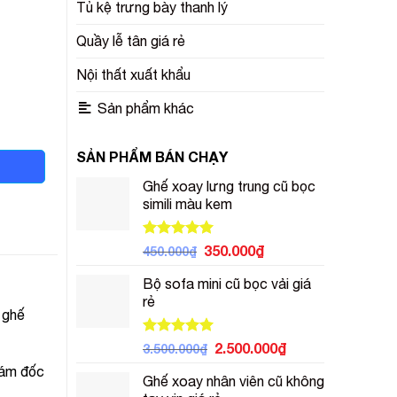
Tủ kệ trưng bày thanh lý
Quầy lễ tân giá rẻ
Nội thất xuất khẩu
Sản phẩm khác
SẢN PHẨM BÁN CHẠY
Ghế xoay lưng trung cũ bọc
simili màu kem
Được xếp
Giá
Giá
350.000
₫
450.000
₫
hạng
5.00
gốc
hiện
5 sao
Bộ sofa mini cũ bọc vải giá
là:
tại
rẻ
450.000₫.
là:
 ghế
350.000₫.
Được xếp
Giá
Giá
2.500.000
₫
3.500.000
₫
hạng
5.00
gốc
hiện
iám đốc
5 sao
Ghế xoay nhân viên cũ không
là:
tại