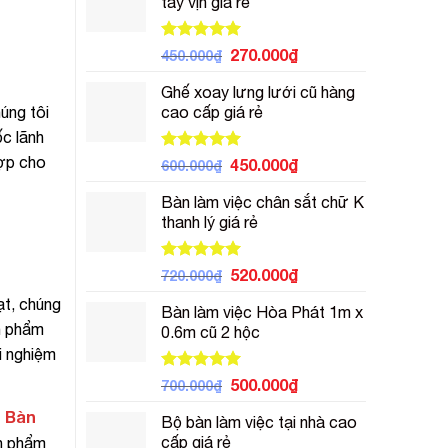
tay vịn giá rẻ
3.500.000₫.
là:
2.500.000₫.
Được xếp
Giá
Giá
270.000
₫
450.000
₫
hạng
5.00
gốc
hiện
5 sao
Ghế xoay lưng lưới cũ hàng
là:
tại
cao cấp giá rẻ
úng tôi
450.000₫.
là:
270.000₫.
ốc lãnh
hợp cho
Được xếp
Giá
Giá
450.000
₫
600.000
₫
hạng
5.00
gốc
hiện
5 sao
Bàn làm việc chân sắt chữ K
là:
tại
thanh lý giá rẻ
600.000₫.
là:
450.000₫.
Được xếp
Giá
Giá
520.000
₫
720.000
₫
hạng
5.00
gốc
hiện
ạt, chúng
5 sao
Bàn làm việc Hòa Phát 1m x
là:
tại
n phẩm
0.6m cũ 2 hộc
720.000₫.
là:
i nghiệm
520.000₫.
Được xếp
Giá
Giá
500.000
₫
700.000
₫
hạng
5.00
gốc
hiện
5 sao
Bàn
>
Bộ bàn làm việc tại nhà cao
là:
tại
cấp giá rẻ
ản phẩm
700.000₫.
là: