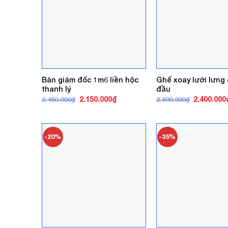
Bàn giám đốc 1m6 liền hộc
Ghế xoay lưới lưng
thanh lý
đầu
Giá
Giá
Giá
2.150.000
₫
2.400.000
2.450.000
₫
2.500.000
₫
gốc
hiện
gốc
là:
tại
là:
2.450.000₫.
là:
2.500.000₫
2.150.000₫.
-20%
-35%