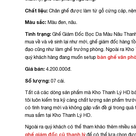
Chất liệu:
Chân ghế được làm từ gỗ cứng cáp, nệm
Màu sắc:
Màu đen, nâu.
Tình trạng:
Ghế Giám Đốc Bọc Da Màu Nâu Thanh L
mua về và vệ sinh lại như mới, ghế giám đốc hàng tồn
đạo cũng như làm ghế trưởng phòng. Ngoài ra Kho 
bàn ghế văn phò
quý khách hàng đang muốn setup
Giá bán:
4.200.000đ.
Số lượng:
07 cái.
Tất cả các dòng sản phẩm mà Kho Thanh Lý HD bán r
tôi luôn kiểm tra kỹ càng chất lượng sản phẩm trư
có tình trạng mới và không gặp vấn đề gì trong quá 
mua sắm tại Kho Thanh Lý HD.
Ngoài ra quý khách có thể tham khảo thêm nhiều s
ghế giám đốc cũ thanh lý
để có thể lựa chọn đư