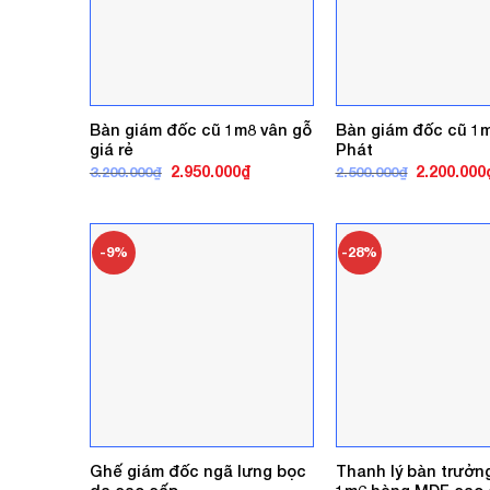
Bàn giám đốc cũ 1m8 vân gỗ
Bàn giám đốc cũ 1
giá rẻ
Phát
Giá
Giá
Giá
2.950.000
₫
2.200.000
3.200.000
₫
2.500.000
₫
gốc
hiện
gốc
là:
tại
là:
3.200.000₫.
là:
2.500.000₫
2.950.000₫.
-9%
-28%
Ghế giám đốc ngã lưng bọc
Thanh lý bàn trưởn