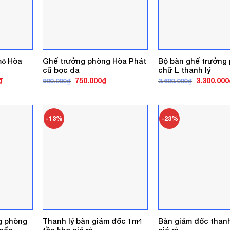
m8 Hòa
Ghế trưởng phòng Hòa Phát
Bộ bàn ghế trưởng
cũ bọc da
chữ L thanh lý
Giá
Giá
Giá
Giá
₫
750.000
₫
3.300.000
900.000
₫
3.600.000
₫
hiện
gốc
hiện
gốc
tại
là:
tại
là:
.
là:
900.000₫.
là:
3.600.000₫
2.200.000₫.
750.000₫.
-13%
-23%
g phòng
Thanh lý bàn giám đốc 1m4
Bàn giám đốc thanh