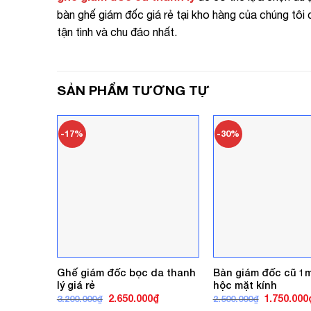
bàn ghế giám đốc giá rẻ tại kho hàng của chúng tôi c
tận tình và chu đáo nhất.
SẢN PHẨM TƯƠNG TỰ
-17%
-30%
Bàn giám đốc cũ 1m
Ghế giám đốc bọc da thanh
hộc mặt kính
lý giá rẻ
Giá
Giá
Giá
1.750.000
2.650.000
₫
2.500.000
₫
3.200.000
₫
gốc
gốc
hiện