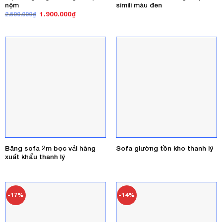
nệm
simili màu đen
Giá
Giá
1.900.000
₫
2.500.000
₫
gốc
hiện
là:
tại
2.500.000₫.
là:
1.900.000₫.
Băng sofa 2m bọc vải hàng
Sofa giường tồn kho thanh lý
xuất khẩu thanh lý
-17%
-14%