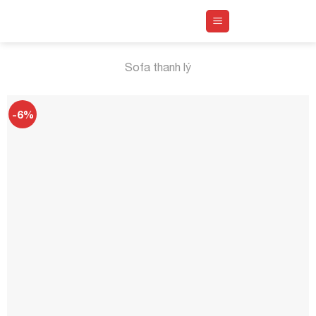
Skip
to
content
Sofa thanh lý
-6%