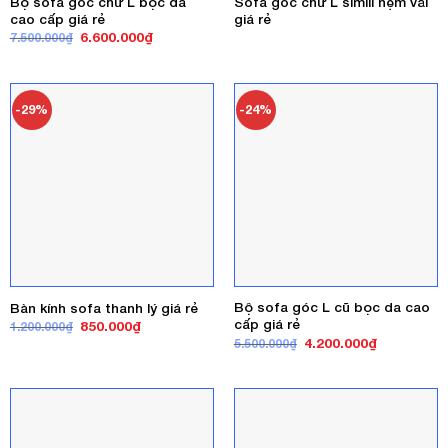
Bộ sofa góc chữ L bọc da
Sofa góc chữ L simili nệm vải
cao cấp giá rẻ
giá rẻ
Giá
Giá
6.600.000
₫
7.500.000
₫
gốc
hiện
là:
tại
7.500.000₫.
là:
6.600.000₫.
-29%
-24%
Bộ sofa góc L cũ bọc da cao
Bàn kính sofa thanh lý giá rẻ
cấp giá rẻ
Giá
Giá
850.000
₫
1.200.000
₫
gốc
hiện
Giá
Giá
4.200.000
₫
5.500.000
₫
là:
tại
gốc
hiện
1.200.000₫.
là:
là:
tại
850.000₫.
5.500.000₫.
là:
4.200.000₫