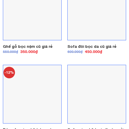
Ghế gỗ bọc nệm cũ giá rẻ
Sofa đôi bọc da cũ giá rẻ
Giá
Giá
Giá
Giá
350.000
₫
450.000
₫
550.000
₫
600.000
₫
gốc
hiện
gốc
hiện
là:
tại
là:
tại
550.000₫.
là:
600.000₫.
là:
350.000₫.
450.000₫.
-12%