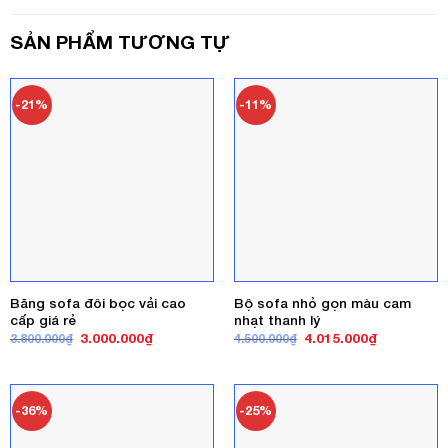
SẢN PHẨM TƯƠNG TỰ
-21%
-11%
Băng sofa đôi bọc vải cao
Bộ sofa nhỏ gọn màu cam
cấp giá rẻ
nhạt thanh lý
Giá
Giá
Giá
Giá
3.000.000
₫
4.015.000
₫
3.800.000
₫
4.500.000
₫
gốc
hiện
gốc
hiện
là:
tại
là:
tại
3.800.000₫.
là:
4.500.000₫.
là:
3.000.000₫.
4.015.000₫
-36%
-25%