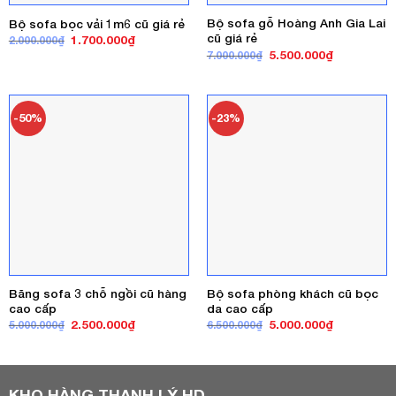
Bộ sofa gỗ Hoàng Anh Gia Lai
Bộ sofa bọc vải 1m6 cũ giá rẻ
cũ giá rẻ
Giá
Giá
1.700.000
₫
2.000.000
₫
gốc
hiện
Giá
Giá
5.500.000
₫
7.000.000
₫
là:
tại
gốc
hiện
2.000.000₫.
là:
là:
tại
1.700.000₫.
7.000.000₫.
là:
5.500.000₫
-50%
-23%
Băng sofa 3 chỗ ngồi cũ hàng
Bộ sofa phòng khách cũ bọc
cao cấp
da cao cấp
Giá
Giá
Giá
Giá
2.500.000
₫
5.000.000
₫
5.000.000
₫
6.500.000
₫
gốc
hiện
gốc
hiện
là:
tại
là:
tại
5.000.000₫.
là:
6.500.000₫.
là:
2.500.000₫.
5.000.000₫
KHO HÀNG THANH LÝ HD