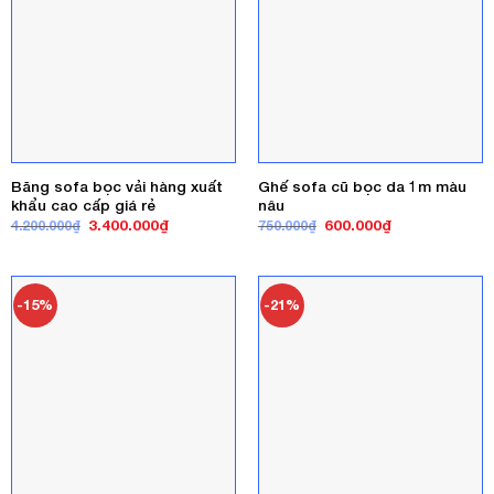
Băng sofa bọc vải hàng xuất
Ghế sofa cũ bọc da 1m màu
khẩu cao cấp giá rẻ
nâu
Giá
Giá
Giá
Giá
3.400.000
₫
600.000
₫
4.200.000
₫
750.000
₫
gốc
hiện
gốc
hiện
là:
tại
là:
tại
4.200.000₫.
là:
750.000₫.
là:
3.400.000₫.
600.000₫.
-15%
-21%