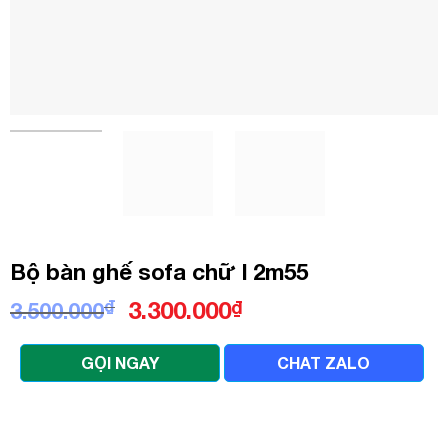
Bộ bàn ghế sofa chữ l 2m55
Giá
Giá
₫
3.300.000
₫
3.500.000
gốc
hiện
là:
tại
GỌI NGAY
CHAT ZALO
3.500.000₫.
là:
3.300.000₫.