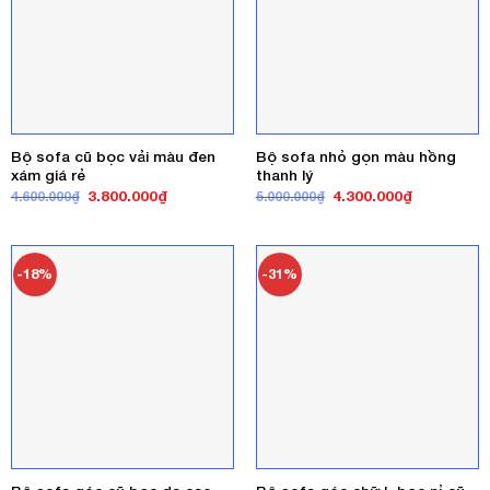
Bộ sofa cũ bọc vải màu đen
Bộ sofa nhỏ gọn màu hồng
xám giá rẻ
thanh lý
Giá
Giá
Giá
Giá
3.800.000
₫
4.300.000
₫
4.600.000
₫
5.000.000
₫
gốc
hiện
gốc
hiện
là:
tại
là:
tại
4.600.000₫.
là:
5.000.000₫.
là:
3.800.000₫.
4.300.000₫
-18%
-31%