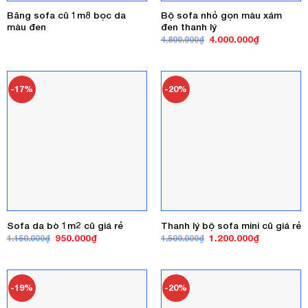
Băng sofa cũ 1m8 bọc da
Bộ sofa nhỏ gọn màu xám
màu đen
đen thanh lý
Giá
Giá
4.000.000
₫
4.800.000
₫
gốc
hiện
là:
tại
4.800.000₫.
là:
4.000.000₫
-17%
-20%
Sofa da bò 1m2 cũ giá rẻ
Thanh lý bộ sofa mini cũ giá rẻ
Giá
Giá
Giá
Giá
950.000
₫
1.200.000
₫
1.150.000
₫
1.500.000
₫
gốc
hiện
gốc
hiện
là:
tại
là:
tại
1.150.000₫.
là:
1.500.000₫.
là:
950.000₫.
1.200.000₫
-19%
-20%