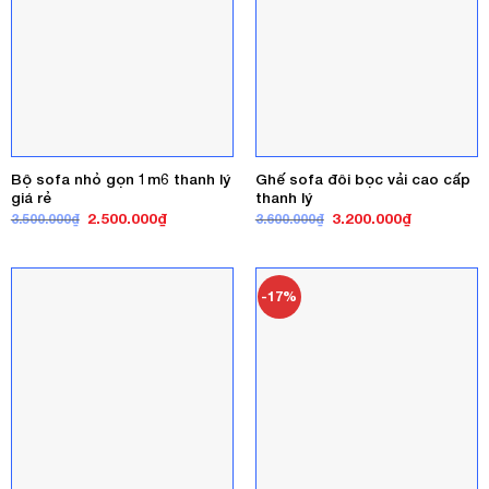
Bộ sofa nhỏ gọn 1m6 thanh lý
Ghế sofa đôi bọc vải cao cấp
giá rẻ
thanh lý
Giá
Giá
Giá
Giá
2.500.000
₫
3.200.000
₫
3.500.000
₫
3.600.000
₫
gốc
hiện
gốc
hiện
là:
tại
là:
tại
3.500.000₫.
là:
3.600.000₫.
là:
2.500.000₫.
3.200.000₫
-17%