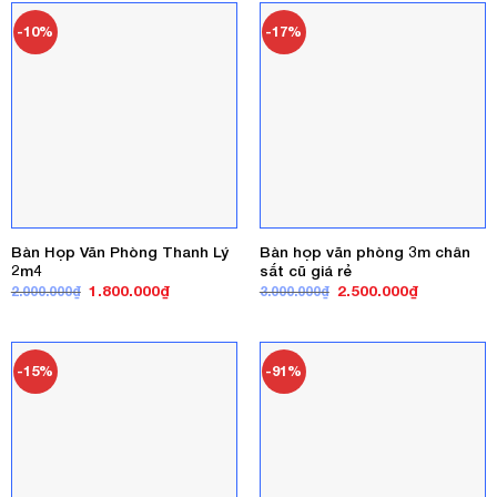
5.800.000₫.
1.750.000₫
-10%
-17%
Bàn Họp Văn Phòng Thanh Lý
Bàn họp văn phòng 3m chân
2m4
sắt cũ giá rẻ
Giá
Giá
Giá
Giá
1.800.000
₫
2.500.000
₫
2.000.000
₫
3.000.000
₫
gốc
hiện
gốc
hiện
là:
tại
là:
tại
2.000.000₫.
là:
3.000.000₫.
là:
1.800.000₫.
2.500.000₫
-15%
-91%