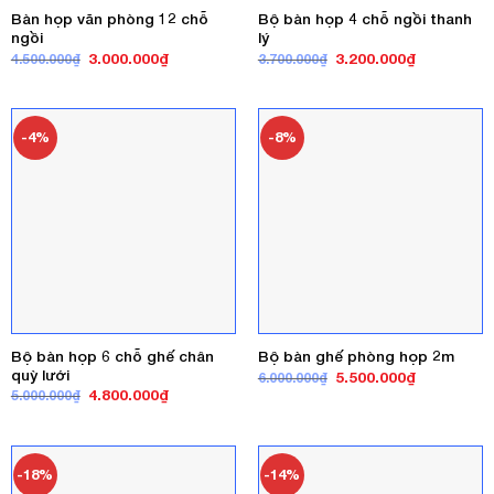
Bàn họp văn phòng 12 chỗ
Bộ bàn họp 4 chỗ ngồi thanh
ngồi
lý
Giá
Giá
Giá
Giá
3.000.000
₫
3.200.000
₫
4.500.000
₫
3.700.000
₫
gốc
hiện
gốc
hiện
là:
tại
là:
tại
4.500.000₫.
là:
3.700.000₫.
là:
3.000.000₫.
3.200.000₫
-4%
-8%
Bộ bàn họp 6 chỗ ghế chân
Bộ bàn ghế phòng họp 2m
quỳ lưới
Giá
Giá
5.500.000
₫
6.000.000
₫
gốc
hiện
Giá
Giá
4.800.000
₫
5.000.000
₫
là:
tại
gốc
hiện
6.000.000₫.
là:
là:
tại
5.500.000₫
5.000.000₫.
là:
4.800.000₫.
-18%
-14%