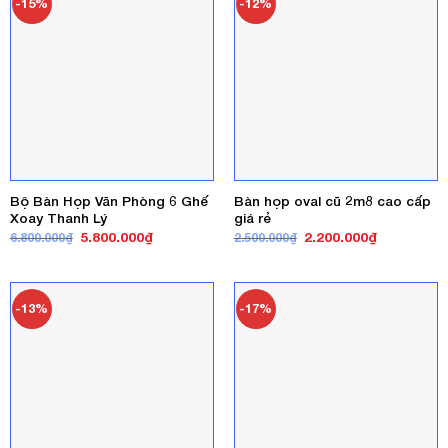
-15%
-12%
Bộ Bàn Họp Văn Phòng 6 Ghế
Bàn họp oval cũ 2m8 cao cấp
Xoay Thanh Lý
giá rẻ
Giá
Giá
Giá
Giá
5.800.000
₫
2.200.000
₫
6.800.000
₫
2.500.000
₫
gốc
hiện
gốc
hiện
là:
tại
là:
tại
6.800.000₫.
là:
2.500.000₫.
là:
5.800.000₫.
2.200.000₫
-13%
-17%