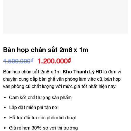
Bàn họp chân sắt 2m8 x 1m
Giá
Giá
₫
1.200.000
₫
1.500.000
gốc
hiện
Kho Thanh Lý HD
Bàn họp chân sắt 2m8 x 1m.
là đơn vị
là:
tại
chuyên cung cấp bàn ghế văn phòng làm việc cũ, bàn họp
1.500.000₫.
là:
văn phòng cũ chất lượng với mức giá tốt nhất hiện nay.
1.200.000₫.
Cam kết chất lượng sản phẩm
Lắp đặt miễn phí tận nơi
Hỗ trợ đổi trả sản phẩm linh hoạt
Giá rẻ hơn 30% so với thị trường