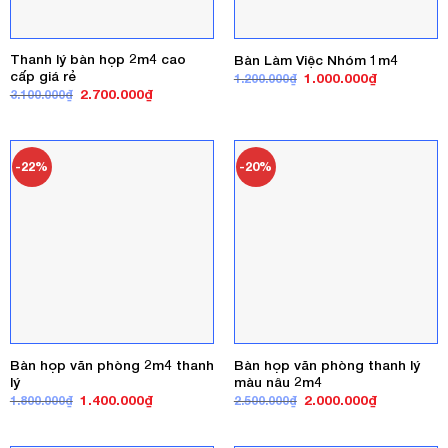
Thanh lý bàn họp 2m4 cao
Bàn Làm Việc Nhóm 1m4
cấp giá rẻ
Giá
Giá
1.000.000
₫
1.200.000
₫
gốc
hiện
Giá
Giá
2.700.000
₫
3.100.000
₫
là:
tại
gốc
hiện
1.200.000₫.
là:
là:
tại
1.000.000₫
3.100.000₫.
là:
2.700.000₫.
-22%
-20%
Bàn họp văn phòng 2m4 thanh
Bàn họp văn phòng thanh lý
lý
màu nâu 2m4
Giá
Giá
Giá
Giá
1.400.000
₫
2.000.000
₫
1.800.000
₫
2.500.000
₫
gốc
hiện
gốc
hiện
là:
tại
là:
tại
1.800.000₫.
là:
2.500.000₫.
là: