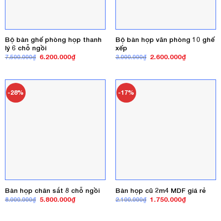
Bộ bàn ghế phòng họp thanh
Bộ bàn họp văn phòng 10 ghế
lý 6 chỗ ngồi
xếp
Giá
Giá
Giá
Giá
6.200.000
₫
2.600.000
₫
7.500.000
₫
3.000.000
₫
gốc
hiện
gốc
hiện
là:
tại
là:
tại
7.500.000₫.
là:
3.000.000₫.
là:
6.200.000₫.
2.600.000₫
-28%
-17%
Bàn họp chân sắt 8 chỗ ngồi
Bàn họp cũ 2m4 MDF giá rẻ
Giá
Giá
Giá
Giá
5.800.000
₫
1.750.000
₫
8.000.000
₫
2.100.000
₫
gốc
hiện
gốc
hiện
là:
tại
là:
tại
8.000.000₫.
là:
2.100.000₫.
là: