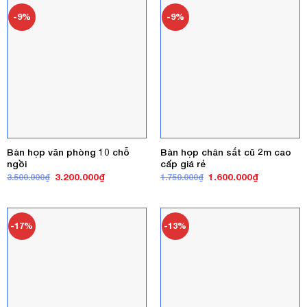
1.400.000₫.
2.000.000₫
-9%
-9%
Bàn họp văn phòng 10 chỗ
Bàn họp chân sắt cũ 2m cao
ngồi
cấp giá rẻ
Giá
Giá
Giá
Giá
3.200.000
₫
1.600.000
₫
3.500.000
₫
1.750.000
₫
gốc
hiện
gốc
hiện
là:
tại
là:
tại
3.500.000₫.
là:
1.750.000₫.
là:
3.200.000₫.
1.600.000₫
-17%
-13%