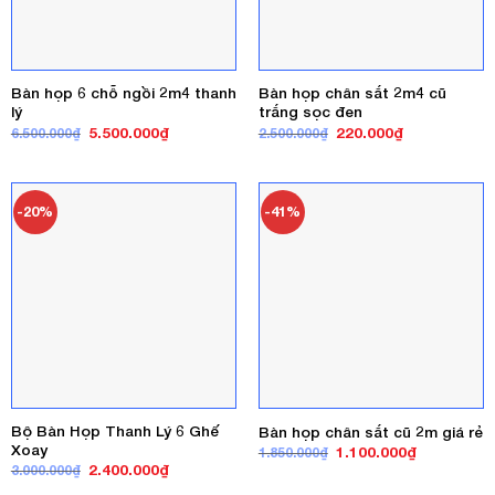
Bàn họp 6 chỗ ngồi 2m4 thanh
Bàn họp chân sắt 2m4 cũ
lý
trắng sọc đen
Giá
Giá
Giá
Giá
5.500.000
₫
220.000
₫
6.500.000
₫
2.500.000
₫
gốc
hiện
gốc
hiện
là:
tại
là:
tại
6.500.000₫.
là:
2.500.000₫.
là:
5.500.000₫.
220.000₫.
-20%
-41%
Bộ Bàn Họp Thanh Lý 6 Ghế
Bàn họp chân sắt cũ 2m giá rẻ
Xoay
Giá
Giá
1.100.000
₫
1.850.000
₫
gốc
hiện
Giá
Giá
2.400.000
₫
3.000.000
₫
là:
tại
gốc
hiện
1.850.000₫.
là: