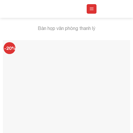
Skip
to
content
Bàn họp văn phòng thanh lý
-20%