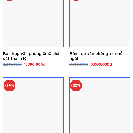
Bàn họp văn phòng 2m2 chân
Bàn họp văn phòng 24 chỗ
sắt thanh lý
ngồi
Giá
Giá
Giá
Giá
1.800.000
₫
6.000.000
₫
2.200.000
₫
7.000.000
₫
gốc
hiện
gốc
hiện
là:
tại
là:
tại
2.200.000₫.
là:
7.000.000₫.
là:
1.800.000₫.
6.000.000₫
-14%
-22%