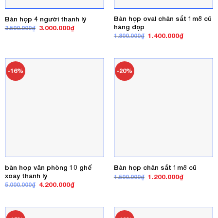
Bàn họp oval chân sắt 1m8 cũ
Bàn họp 4 người thanh lý
hàng đẹp
Giá
Giá
3.000.000
₫
3.500.000
₫
gốc
hiện
Giá
Giá
1.400.000
₫
1.800.000
₫
là:
tại
gốc
hiện
3.500.000₫.
là:
là:
tại
3.000.000₫.
1.800.000₫.
là:
1.400.000₫
-16%
-20%
bàn họp văn phòng 10 ghế
Bàn họp chân sắt 1m8 cũ
xoay thanh lý
Giá
Giá
1.200.000
₫
1.500.000
₫
gốc
hiện
Giá
Giá
4.200.000
₫
5.000.000
₫
là:
tại
gốc
hiện
1.500.000₫.
là:
là:
tại
1.200.000₫
5.000.000₫.
là:
4.200.000₫.