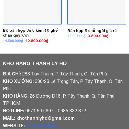
Bộ bàn họp 3m6 kèm 10 ghế
Bàn họp 8 chỗ ngồi giá rẻ
chân quỳ lưới
Giá
Giá
3.500.000
₫
4.000.000
₫
gốc
hiện
Giá
Giá
12.800.000
₫
14.500.000
₫
là:
tại
gốc
hiện
4.000.000₫.
là:
là:
tại
3.500.000₫
14.500.000₫.
là:
12.800.000₫.
KHO HÀNG THANH LÝ HD
ĐỊA CHỈ:
288 Tây Thạnh, P. Tây Thạnh, Q. Tân Phú
KHO XƯỞNG:
380/23 Lê Trọng Tấn, P. Tây Thạnh, Q. Tân
Phú
KHO HÀNG:
26 Đường D16, P. Tây Thạnh, Q. Tân Phú,
TP.HCM
HOTLINE:
0971 907 607 - 0985 832 872
MAIL:
khothanhlyhd@gmail.com
WEBSITE:
khothanhly.net